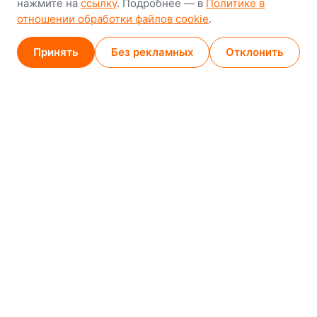
нажмите на
ссылку
. Подробнее — в
Политике в
GPS
53.924752, 27.489820
отношении обработки файлов cookie
.
Карта проезда
Принять
Без рекламных
Отклонить
Минск (магазин)
1
/
2