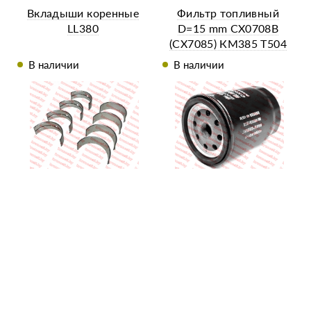
Вкладыши коренные
Фильтр топливный
LL380
D=15 mm СХ0708В
(CX7085) КМ385 Т504
В наличии
В наличии