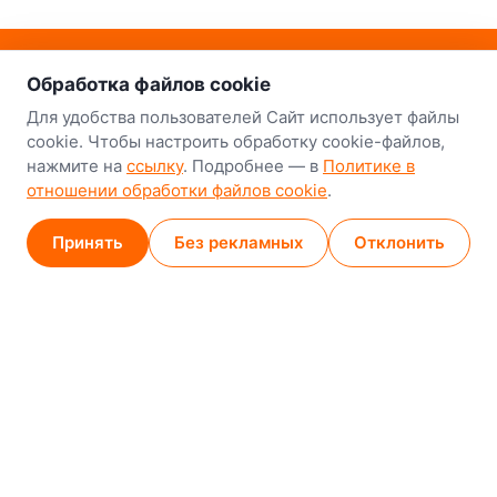
о нас
Наш склад-магазин:
Обработка файлов cookie
Минск
Для удобства пользователей Сайт использует файлы
cookie. Чтобы настроить обработку cookie-файлов,
8-й Путепроводный переулок, 5
нажмите на
ссылку
. Подробнее — в
Политике в
отношении обработки файлов cookie
.
GPS
53.924752, 27.489820
Карта проезда
Принять
Без рекламных
Отклонить
Минск (магазин)