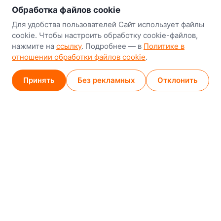
Наш склад-магазин:
Обработка файлов cookie
Минск
Для удобства пользователей Сайт использует файлы
cookie. Чтобы настроить обработку cookie-файлов,
8-й Путепроводный переулок, 5
нажмите на
ссылку
. Подробнее — в
Политике в
отношении обработки файлов cookie
.
GPS
53.924752, 27.489820
Карта проезда
Принять
Без рекламных
Отклонить
Минск (магазин)