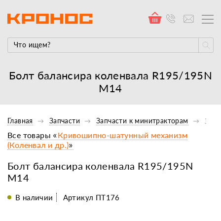
Болт балансира коленвала R195/195N
М14
Главная
Запчасти
Запчасти к минитракторам
Запч
Все товары «
Кривошипно-шатунный механизм
(Коленвал и др.)
»
Болт балансира коленвала R195/195N
М14
В наличии
Артикул ПТ176