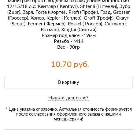
минитракторов с водяным охлаждением мощностью
12/15/18 л.с: Кентавр ( Kentavr), Shtenli (Штенли), Зубр
(Zubr), Заря, Forte (Форте) , Profi (Профи), Град, Grosser
(Гроссер), Хопер, Kepler ( Кеплер), Groff (Грофф), Скаут
(Scout), Fermer ( Фермер), Rossel ( Россел), Catmann (
Кэтман), Xingtai (Синтай)
Размер под ключ -19мм
Резьба - М14
Вес - 90гр
10.70 руб.
В корзину
Нашли дешевле?
* Цена указана справочно. Актуальная стоимость формируется
после согласования оформленного заказа с нашими
менеджерами!