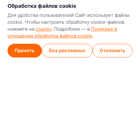
Наш склад-магазин:
Обработка файлов cookie
Минск
Для удобства пользователей Сайт использует файлы
cookie. Чтобы настроить обработку cookie-файлов,
8-й Путепроводный переулок, 5
нажмите на
ссылку
. Подробнее — в
Политике в
отношении обработки файлов cookie
.
GPS
53.924752, 27.489820
Карта проезда
Принять
Без рекламных
Отклонить
Минск (магазин)