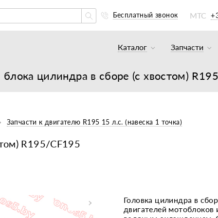
МТС
+
Бесплатный звонок
Каталог
Запчасти
Тракторы и минитракто
Аккумуля
а блока цилиндра в сборе (с хвостом) R19
Грузовики
К минитр
Погрузчики
К мотобл
Мотоблоки
К мотобл
Запчасти к двигателю R195 15 л.с. (навеска 1 точка)
Культиваторы
К тракто
стом) R195/CF195
Навесное оборудование
К картоф
Навесное оборудование
Двигател
Двигатели
Масла, с
Головка цилиндра в сбо
двигателей мотоблоков 
Прицепы
Подшипни