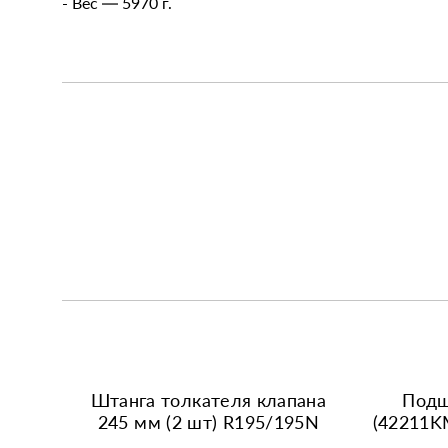
- Вес — 5970 г.
Штанга толкателя клапана
Подш
245 мм (2 шт) R195/195N
(42211K