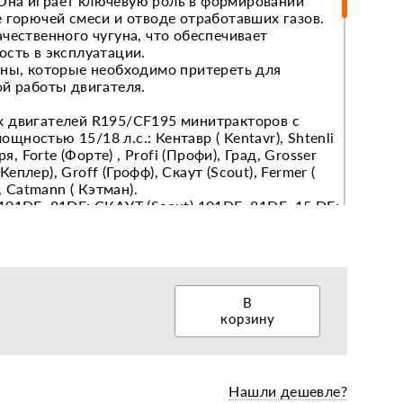
Она играет ключевую роль в формировании
 горючей смеси и отводе отработавших газов.
чественного чугуна, что обеспечивает
ость в эксплуатации.
еры, диски, колёса
аны, которые необходимо притереть для
ой работы двигателя.
 двигателей R195/CF195 минитракторов с
ностью 15/18 л.с.: Кентавр ( Kentavr), Shtenli
ря, Forte (Форте) , Profi (Профи), Град, Grosser
 Кеплер), Groff (Грофф), Скаут (Scout), Fermer (
, Catmann ( Кэтман).
01DЕ, 81DЕ; СКАУТ (Scout) 101DЕ, 81DЕ, 15 DE;
GS 12DЕ, GS 101DЕ, GS 81DЕ, GS 8 DE;
 G-185, G-180; Profi (Профи) G-180, G-185; Град
) R180; Groff (Грофф) 1081D, 1010D; ZUВR (Зубр)
Q 78Е, ТТ-81ХЕ-SН; Kentavr (КЕНТАВР) 1070Д,
012Д, МБ-1012Е-5, МБ-1012Е-3, МБ-1010Е-5,
В
УСИЧ-8; Минск MK195NDL, МК8, МК10;
корзину
АТА 101Е, ТТ-81Е, ТТ-121Е; СТАВРОПОЛЕЦ
, МД-8; FОRТЕ (Форте) МД-121Е, МД-101Е,
, HSD1G-101Е PLUS; ЗАРЯ SН 112Е-1, SН 101Е,
 ВТ 810Е; ДОНАГРОМАШ МН 15Е; РУСТРАК Р-12,
Нашли дешевле?
Т-120Е, МТ-80Е; СRОSSЕR (Гроссер) СR-М 12Е,