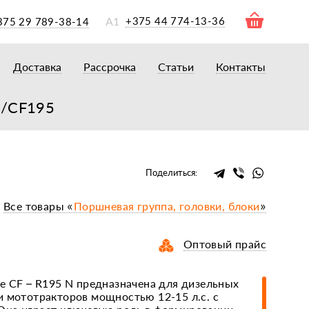
А1
+375 44 774-13-36
375 29 789-38-14
Доставка
Рассрочка
Статьи
Контакты
ры
торы
5/CF195
акторам
окам
очному навесному оборудованию
Поделиться:
рному навесному оборудованию
Все товары «
Поршневая группа, головки, блоки
»
 для минитракторов
елеуборочным комбайнам, копалкам
Оптовый прайс
 для мотоблоков
и
мазки, жидкости
ре CF – R195 N предназначена для дизельных
и мототракторов мощностью 12-15 л.с. с
ки, сальники, ремни