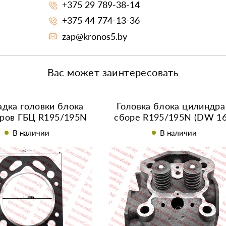
+375 29 789-38-14
+375 44 774-13-36
zap@kronos5.by
Вас может заинтересовать
дка головки блока
Головка блока цилиндра
ров ГБЦ R195/195N
сборе R195/195N (DW 16
 мм (с язычком)
JD16
В наличии
В наличии