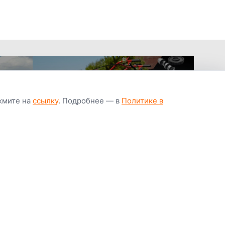
ажмите на
ссылку
. Подробнее — в
Политике в
апчастей всегда
Гарантия низкой
Цены от завод
ичии
цены
производител
Youtube
Instagram
OK
Facebook
ВК
Tiktok
Viber
Telegram
Часто задаваемые вопросы
Почему покупают у нас
Написать директору