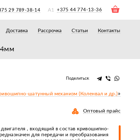
А1
+375 44 774-13-36
375 29 789-38-14
Доставка
Рассрочка
Статьи
Контакты
ры
торы
14мм
акторам
окам
очному навесному оборудованию
Поделиться:
рному навесному оборудованию
ривошипно-шатунный механизм (Коленвал и др.)
»
 для минитракторов
елеуборочным комбайнам, копалкам
Оптовый прайс
 для мотоблоков
и
мазки, жидкости
 двигателя , входящий в состав кривошипно-
редназначен для передачи и преобразования
ки, сальники, ремни