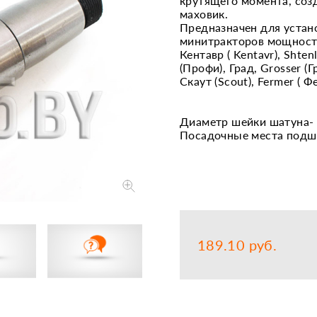
крутящего момента, соз
маховик.
Запчасти
Прочее
Предназначен для устан
минитракторов мощность
Шины, кам
Кентавр ( Kentavr), Shtenl
(Профи), Град, Grosser (Г
Скаут (Scout), Fermer ( Ф
Диаметр шейки шатуна- 
Посадочные места подш
189.10 руб.