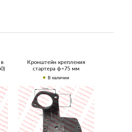
 в
Кронштейн крепления
0)
стартера ф=75 мм
R195/195N тип1
В наличии