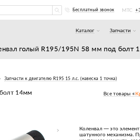
МТС
+
Бесплатный звонок
Каталог
Запчасти
Тракторы и минитракто
Аккумуля
енвал голый R195/195N 58 мм под болт 
Грузовики
К минитр
Погрузчики
К мотобл
Мотоблоки
К мотобл
Запчасти к двигателю R195 15 л.с. (навеска 1 точка)
Культиваторы
К тракто
 болт 14мм
Все товары «
К
Навесное оборудование
К картоф
Навесное оборудование
Двигател
Двигатели
Масла, с
Коленвал — это элемент
шатунного механизма. П
Прицепы
Подшипни