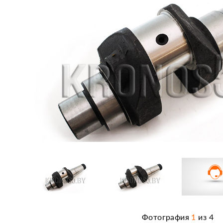
Фотография
1
из
4