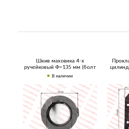
Шкив маховика 4-х
Прокла
ручейковый Ф=135 мм (болт
цилинд
ф 12мм) R195/195N
105
В наличии