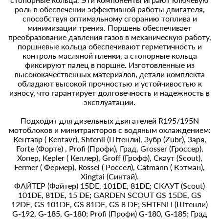
роль в обеспечении эффективной работы двигателя,
способствуя оптимальному сгоранию топлива и
минимизации трения. Поршень обеспечивает
преобразование давления газов в механическую работу,
поршневые кольца обеспечивают герметичность и
контроль масляной пленки, а стопорные кольца
фиксируют палец в поршне. Изготовленные из
высококачественных материалов, детали комплекта
обладают высокой прочностью и устойчивостью к
износу, что гарантирует долговечность и надежность в
эксплуатации.
Подходит для дизельных двигателей R195/195N
мотоблоков и минитракторов с водяным охлаждением:
Кентавр ( Kentavr), Shtenli (Штенли), Зубр (Zubr), Заря,
Forte (Форте) , Profi (Профи), Град, Grosser (Гроссер),
Хопер, Kepler ( Кеплер), Groff (Грофф), Скаут (Scout),
Fermer ( Фермер), Rossel ( Россел), Catmann ( Кэтман),
Xingtai (Синтай).
ФАЙТЕР (Файтер) 15DЕ, 101DЕ, 81DЕ; СКАУТ (Scout)
101DЕ, 81DЕ, 15 DE; GАRDЕN SСОUТ GS 15DЕ, GS
12DЕ, GS 101DЕ, GS 81DЕ, GS 8 DE; SНТЕNLI (Штенли)
G-192, G-185, G-180; Profi (Профи) G-180, G-185; Град