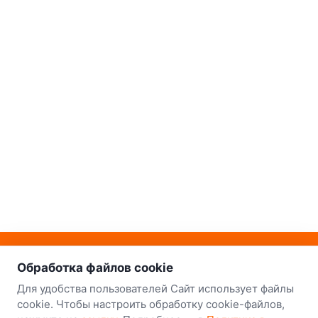
о нас
Наш склад-магазин:
Обработка файлов cookie
Минск
Для удобства пользователей Сайт использует файлы
cookie. Чтобы настроить обработку cookie-файлов,
8-й Путепроводный переулок, 5