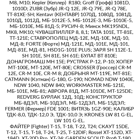
М8, М10; Kepler (Кеплер) R180; Groff (Грофф) 1081D,
1010D; ZUВR (Зубр) JR-Q 12Е, JR-Q 79Е, JR-Q 78Е,
ТТ-81ХЕ-SН; Kentavr (КЕНТАВР) 1070Д, 1080Д, 1081Д,
1010Д, 1012Д, МБ-1012Е-5, МБ-1012Е-3, МБ-1010Е-5,
МБ-1010Е, МБ 81Д-5; РУСИЧ-8; Минск MK195NDL,
МК8, МК10; ЧУВАШПИЛЛЕР 8, 8,1; ТАТА 101Е, ТТ-81Е,
ТТ-121Е; СТАВРОПОЛЕЦ МД-12Е, МД-10Е, МД-10,
МД-8; FОRТЕ (Форте) МД-121Е, МД-101Е, МД-101,
МД-81Е, МД-81, HSD1G-101Е PLUS; ЗАРЯ SН 112Е-1,
SН 101Е, SН 81Е, SН 61Е; БУЛАТ ВТ 810Е;
ДОНАГРОМАШ МН 15Е; РУСТРАК Р-12, Р-10; ХОПЕР
МТ-100Е, МТ-120Е, МТ-80Е; СRОSSЕR (Гроссер) СR-М
12Е, СR-М 10Е, СR-М 8; ДОБРЫНЯ МТ-119Е, МТ-81Е;
САТМАNN (Кэтман) G-180, G-190; NОМАD NDW 1040Е,
NDW 1040, NDW 840; WОRКМАSТЕR МБ-121Е,
МБ-101Е, МБ-81; АВРОРА 81Д, МТ-101DЕ, МТ-125DЕ;
RЕDVЕRG БУРЛАК 12Д, 10Д; КОНСТРУКТОР
МБ-8ДЭЛ, МБ-10ДЭЛ, МБ-12ДЭЛ, МБ-15ДЭЛ;
FЕRМЕR (Фермер) FDЕ 1001; ВИТЯЗЬ 1GZ-90Е; КАЛИБР
ТДК-8,0, ТДК-12,0 Э, ТДК-10,0 Э; КRОNЕS LW 81 G-ЕL,
LW 101 G-ЕL.
ФАЙТЕР (Fighter) Т-15, Т-18, Т-22, Т24; СКАУТ 15DЕ,
Т-12, Т-15, Т-18, Т-24, Т-25, T-12DIF; Rossel XT-152D, XT-
184D, XT-20D Pro, XT-24; GАRDЕN SСОUТ; Profi T-180,