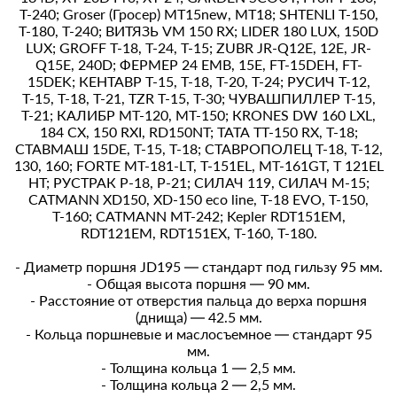
Т-240; Groser (Гросер) MT15new, МТ18; SНТЕNLI Т-150,
Т-180, Т-240; ВИТЯЗЬ VМ 150 RХ; LIDЕR 180 LUХ, 150D
LUХ; GRОFF Т-18, Т-24, Т-15; ZUВR JR-Q12E, 12E, JR-
Q15E, 240D; ФЕРМЕР 24 ЕМВ, 15Е, FТ-15DЕН, FT-
15DEK; КЕНТАВР Т-15, Т-18, Т-20, Т-24; РУСИЧ Т-12,
Т-15, Т-18, Т-21, ТZR Т-15, Т-30; ЧУВАШПИЛЛЕР Т-15,
Т-21; КАЛИБР МТ-120, МТ-150; КRОNЕS DW 160 LХL,
184 СХ, 150 RХI, RD150NT; ТАТА ТТ-150 RХ, Т-18;
СТАВМАШ 15DЕ, Т-15, Т-18; СТАВРОПОЛЕЦ Т-18, Т-12,
130, 160; FОRТЕ МТ-181-LТ, Т-151ЕL, МТ-161GТ, Т 121ЕL
НТ; РУСТРАК Р-18, Р-21; СИЛАЧ 119, СИЛАЧ М-15;
САТМАNN XD150, XD-150 eco line, T-18 EVO, Т-150,
Т-160; CATMANN MT-242; Kepler RDT151EM,
RDT121EM, RDT151EX, Т-160, Т-180.
- Диаметр поршня JD195 — стандарт под гильзу 95 мм.
- Общая высота поршня — 90 мм.
- Расстояние от отверстия пальца до верха поршня
(днища) — 42.5 мм.
- Кольца поршневые и маслосъемное — стандарт 95
мм.
- Толщина кольца 1 — 2,5 мм.
- Толщина кольца 2 — 2,5 мм.