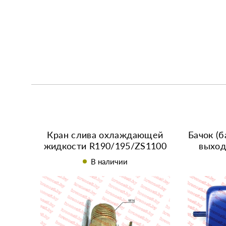
Кран слива охлаждающей
Бачок (б
жидкости R190/195/ZS1100
выход
М16*1,5
В наличии