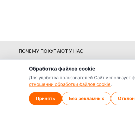
о нас
ПОЧЕМУ ПОКУПАЮТ У НАС
Обработка файлов cookie
Для удобства пользователей Сайт использует 
отношении обработки файлов cookie
.
Предпродажная
й
Цены от заводов-
подготовка и
Принять
Без рекламных
Отклон
производителей
обкатка
Наши контакты:
Наши магазины
Минск (магазин)
+375 29 789-38-14
МТС