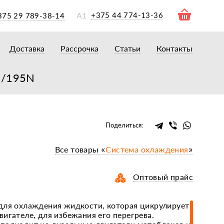
А1
+375 44 774-13-36
375 29 789-38-14
Доставка
Рассрочка
Статьи
Контакты
ры
торы
5/195N
акторам
окам
очному навесному оборудованию
Поделиться:
рному навесному оборудованию
Все товары «
Система охлаждения
»
 для минитракторов
елеуборочным комбайнам, копалкам
Оптовый прайс
 для мотоблоков
и
мазки, жидкости
для охлаждения жидкости, которая цикрулирует
игателе, для избежания его перегрева.
ки, сальники, ремни