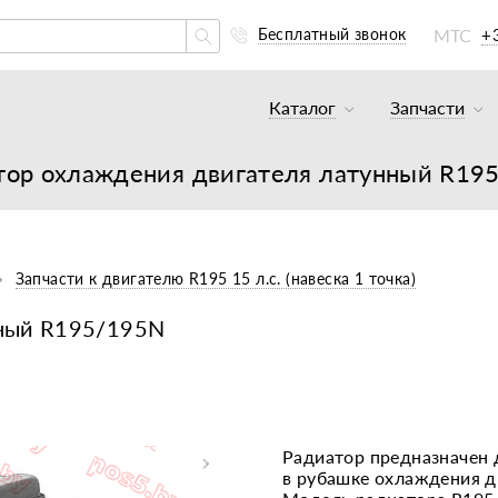
МТС
+
Бесплатный звонок
Каталог
Запчасти
Тракторы и минитракто
Аккумуля
тор охлаждения двигателя латунный R19
Грузовики
К минитр
Погрузчики
К мотобл
Мотоблоки
К мотобл
Запчасти к двигателю R195 15 л.с. (навеска 1 точка)
Культиваторы
К тракто
нный R195/195N
Навесное оборудование
К картоф
Навесное оборудование
Двигател
Двигатели
Масла, с
Радиатор предназначен 
в рубашке охлаждения дв
Прицепы
Подшипни