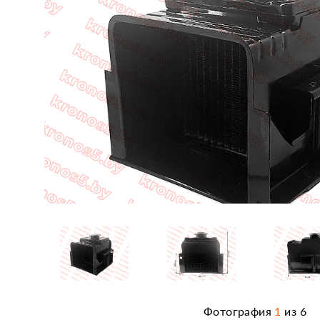
Фотография
1
из
6