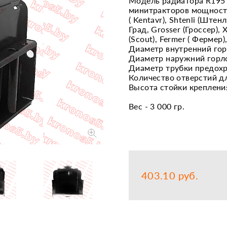
Модель радиатора R195 
минитракторов мощност
Запчасти
Прочее
( Kentavr), Shtenli (Штенл
Град, Grosser (Гроссер), 
Шины, кам
(Scout), Fermer ( Фермер),
Диаметр внутренний гор
Диаметр наружний горло
Диаметр трубки предохр
Количество отверстий дл
Высота стойки крепления
Вес - 3 000 гр.
Габаритный размеры Д*
403.10 руб.