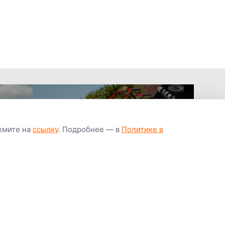
ажмите на
ссылку
. Подробнее — в
Политике в
апчастей всегда
Гарантия низкой
Цены от завод
ичии
цены
производител
Youtube
Instagram
OK
Facebook
ВК
Tiktok
Viber
Telegram
Часто задаваемые вопросы