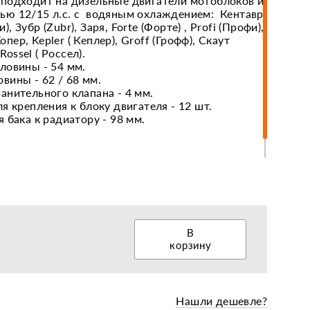
подходит на дизельные двигатели мотоблоков и
ью 12/15 л.с. с водяным охлаждением: Кентавр
и), Зубр (Zubr), Заря, Forte (Форте) , Profi (Профи),
Хопер, Kepler ( Кеплер), Groff (Грофф), Скаут
еры, диски, колёса
Rossel ( Россел).
ловины - 54 мм.
вины - 62 / 68 мм.
анительного клапана - 4 мм.
я крепления к блоку двигателя - 12 шт.
 бака к радиатору - 98 мм.
Ш*В 187*207*195 мм.
В
корзину
Нашли дешевле?