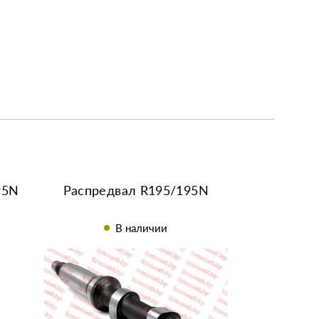
95N
Распредвал R195/195N
В наличии