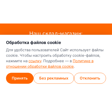
о нас
Наш склад-магазин:
Обработка файлов cookie
Минск
Для удобства пользователей Сайт использует файлы
8-й Путепроводный переулок, 5
cookie. Чтобы настроить обработку cookie-файлов,
нажмите на
ссылку
. Подробнее — в
Политике в
GPS
53.924752, 27.489820
отношении обработки файлов cookie
.
Карта проезда
Принять
Без рекламных
Отклонить