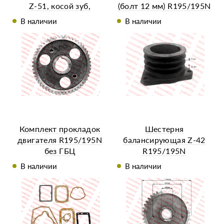
Z-51, косой зуб,
(болт 12 мм) R195/195N
Фвн.-24мм
В наличии
В наличии
Комплект прокладок
Шестерня
двигателя R195/195N
балансирующая Z-42
без ГБЦ
R195/195N
В наличии
В наличии