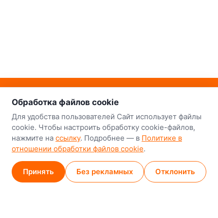
о нас
Наш склад-магазин:
Обработка файлов cookie
Минск
Для удобства пользователей Сайт использует файлы
cookie. Чтобы настроить обработку cookie-файлов,
8-й Путепроводный переулок, 5
нажмите на
ссылку
. Подробнее — в
Политике в
отношении обработки файлов cookie
.
GPS
53.924752, 27.489820
Карта проезда
Принять
Без рекламных
Отклонить