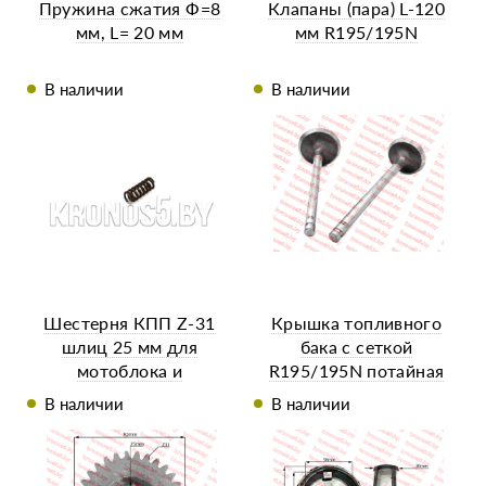
Пружина сжатия Ф=8
Клапаны (пара) L-120
мм, L= 20 мм
мм R195/195N
В наличии
В наличии
Шестерня КПП Z-31
Крышка топливного
шлиц 25 мм для
бака с сеткой
мотоблока и
R195/195N потайная
минитрактора
горловина
В наличии
В наличии