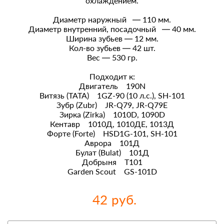
охлаждением.
Диаметр наружный — 110 мм.
Диаметр внутренний, посадочный — 40 мм.
Ширина зубьев — 12 мм.
Кол-во зубьев — 42 шт.
Вес — 530 гр.
Подходит к:
Двигатель 190N
Витязь (ТАТА) 1GZ-90 (10 л.с.), SH-101
Зубр (Zubr) JR-Q79, JR-Q79E
Зирка (Zirka) 1010D, 1090D
Кентавр 1010Д, 1010ДЕ, 1013Д
Форте (Forte) HSD1G-101, SH-101
Аврора 101Д
Булат (Bulat) 101Д
Добрыня Т101
Garden Scout GS-101D
42 руб.