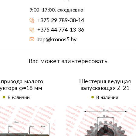
9:00–17:00, ежедневно
+375 29 789-38-14
+375 44 774-13-36
zap@kronos5.by
Вас может заинтересовать
 привода малого
Шестерня ведущая
уктора ф=18 мм
запускающая Z-21
R195/195N
R190/R195/195N
В наличии
В наличии