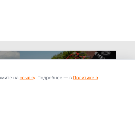
ажмите на
ссылку
. Подробнее — в
Политике в
апчастей всегда
Гарантия низкой
Цены от завод
ичии
цены
производител
Youtube
Instagram
OK
Facebook
ВК
Tiktok
Viber
Telegram
Часто задаваемые вопросы