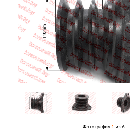
Фотография
1
из
6