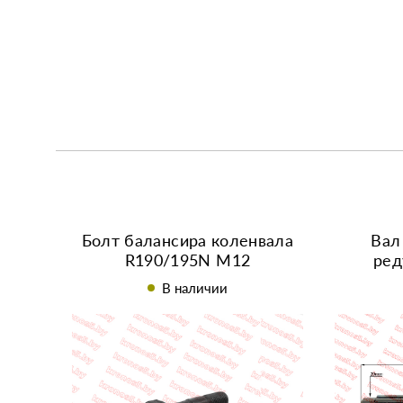
Болт балансира коленвала
Вал
R190/195N М12
ред
В наличии