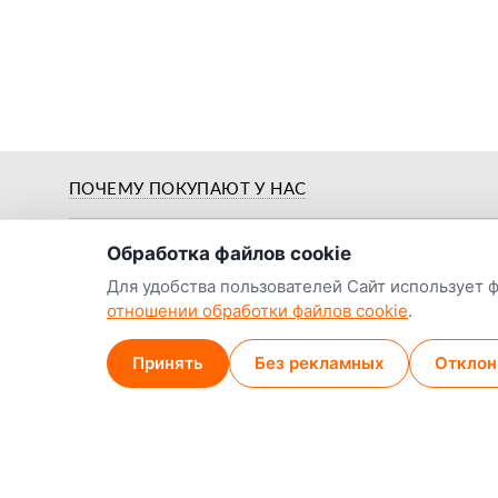
о нас
ПОЧЕМУ ПОКУПАЮТ У НАС
Обработка файлов cookie
Для удобства пользователей Сайт использует 
отношении обработки файлов cookie
.
Предпродажная
й
Цены от заводов-
подготовка и
Принять
Без рекламных
Отклон
производителей
обкатка
Наши контакты:
Наши магазины
Минск (магазин)
+375 29 789-38-14
МТС