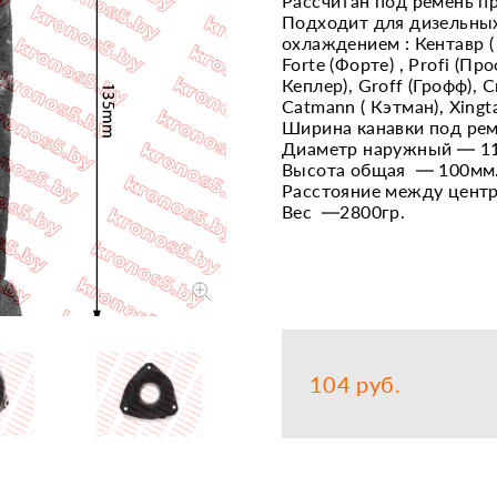
Рассчитан под ремень п
Подходит для дизельных
Запчасти
Прочее
охлаждением : Кентавр ( K
Forte (Форте) , Profi (Про
Шины, кам
Кеплер), Groff (Грофф), Ск
Catmann ( Кэтман), Xingta
Ширина канавки под рем
Диаметр наружный — 1
Высота общая — 100мм
Расстояние между цент
Вес —2800гр.
104 руб.