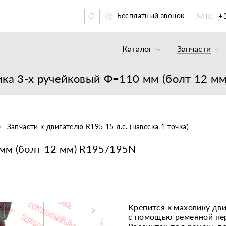
МТС
+
Бесплатный звонок
Каталог
Запчасти
Тракторы и минитракто
Аккумуля
ка 3-х ручейковый Ф=110 мм (болт 12 м
Грузовики
К минитр
Погрузчики
К мотобл
Мотоблоки
К мотобл
Запчасти к двигателю R195 15 л.с. (навеска 1 точка)
Культиваторы
К тракто
мм (болт 12 мм) R195/195N
Навесное оборудование
К картоф
Навесное оборудование
Двигател
Двигатели
Масла, с
Крепится к маховику дв
с помощью ременной пе
Прицепы
Подшипни