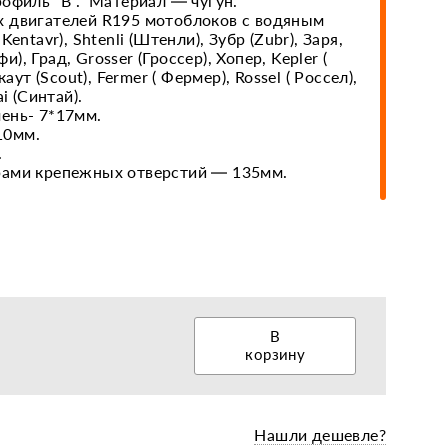
рофиль "В". Материал — чугун.
 двигателей R195 мотоблоков с водяным
entavr), Shtenli (Штенли), Зубр (Zubr), Заря,
фи), Град, Grosser (Гроссер), Хопер, Kepler (
еры, диски, колёса
аут (Scout), Fermer ( Фермер), Rossel ( Россел),
i (Синтай).
ень- 7*17мм.
10мм.
.
рами крепежных отверстий — 135мм.
В
корзину
Нашли дешевле?