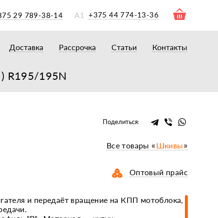
А1
+375 44 774-13-36
375 29 789-38-14
Доставка
Рассрочка
Статьи
Контакты
ры
торы
м) R195/195N
акторам
окам
очному навесному оборудованию
Поделиться:
рному навесному оборудованию
Все товары «
Шкивы
»
 для минитракторов
елеуборочным комбайнам, копалкам
Оптовый прайс
 для мотоблоков
и
мазки, жидкости
игателя и передаёт вращение на КПП мотоблока,
редачи.
ки, сальники, ремни