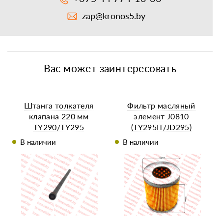
zap@kronos5.by
Вас может заинтересовать
Штанга толкателя
Фильтр масляный
клапана 220 мм
элемент J0810
TY290/TY295
(TY295IT/JD295)
(96х82х41х41)
В наличии
В наличии