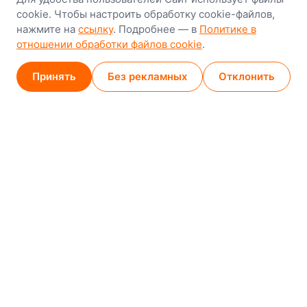
8-й Путепроводный переулок, 5
cookie. Чтобы настроить обработку cookie-файлов,
нажмите на
ссылку
. Подробнее — в
Политике в
GPS
53.924752, 27.489820
отношении обработки файлов cookie
.
Карта проезда
Принять
Без рекламных
Отклонить
Минск (магазин)
1
/
2