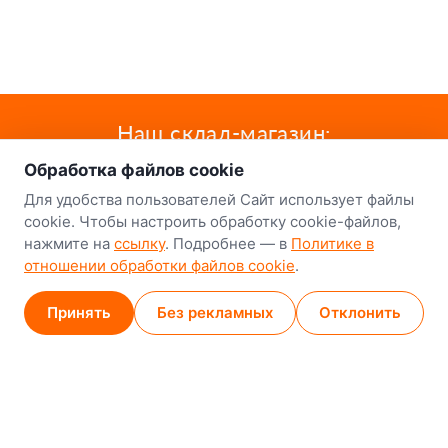
о нас
Наш склад-магазин:
Обработка файлов cookie
Минск
Для удобства пользователей Сайт использует файлы
8-й Путепроводный переулок, 5
cookie. Чтобы настроить обработку cookie-файлов,
нажмите на
ссылку
. Подробнее — в
Политике в
GPS
53.924752, 27.489820
отношении обработки файлов cookie
.
Карта проезда
Принять
Без рекламных
Отклонить