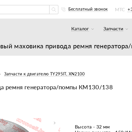
МТС
+
Бесплатный звонок
Каталог
Запчасти
Тракторы и минитракто
Аккумуля
овый маховика привода ремня генератор
Грузовики
К минитр
Погрузчики
К мотобл
Мотоблоки
К мотобл
Запчасти к двигателю TY295IT, XN2100
Культиваторы
К тракто
да ремня генератора/помпы КМ130/138
Навесное оборудование
К картоф
Навесное оборудование
Двигател
Двигатели
Масла, с
Высота - 32 мм
Прицепы
Подшипни