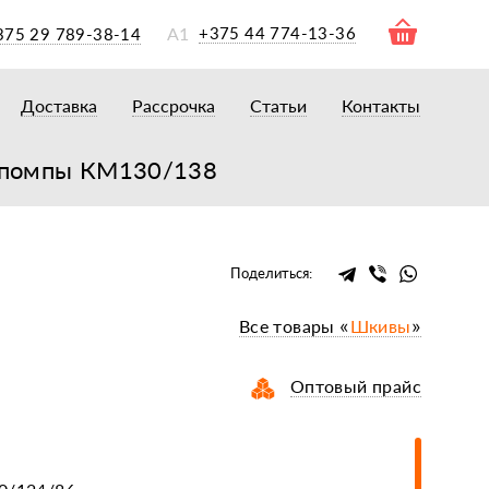
А1
+375 44 774-13-36
375 29 789-38-14
Доставка
Рассрочка
Статьи
Контакты
ры
торы
а/помпы КМ130/138
акторам
окам
очному навесному оборудованию
Поделиться:
рному навесному оборудованию
Все товары «
Шкивы
»
 для минитракторов
елеуборочным комбайнам, копалкам
Оптовый прайс
 для мотоблоков
и
мазки, жидкости
ки, сальники, ремни