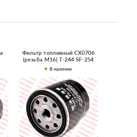
а
Фильтр топливный CX0706
(резьба М16) Т-244 SF-254
654
В наличии