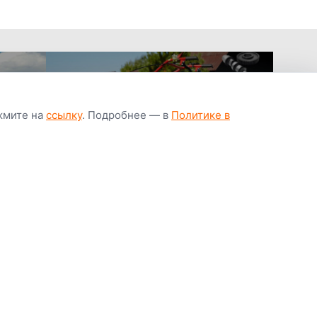
ажмите на
ссылку
. Подробнее — в
Политике в
апчастей всегда
Гарантия низкой
Цены от завод
ичии
цены
производител
Youtube
Instagram
OK
Facebook
ВК
Tiktok
Viber
Telegram
Часто задаваемые вопросы
Почему покупают у нас
Написать директору