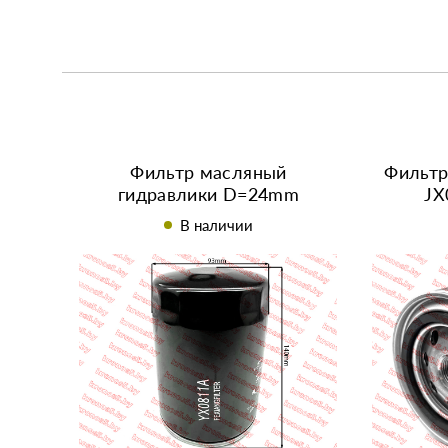
Фильтр масляный
Фильт
гидравлики D=24mm
JX
YX0811A TY295IT
В наличии