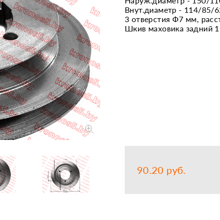
Наруж.диаметр - 150/11
Внут.диаметр - 114/85/
Запчасти
Прочее
3 отверстия Ф7 мм, расс
Шкив маховика задний 1
Шины, кам
90.20 руб.