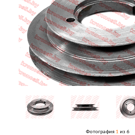
Фотография
1
из
6