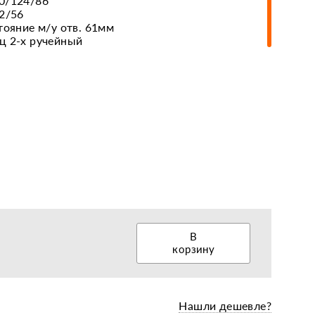
0/124/86
62/56
тояние м/у отв. 61мм
ц 2-х ручейный
еры, диски, колёса
В
корзину
Нашли дешевле?