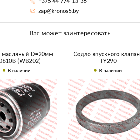
+375 44 774-13-36
zap@kronos5.by
Вас может заинтересовать
р масляный D=20мм
Седло впускного клапан
0810B (WB202)
TY290
В наличии
В наличии