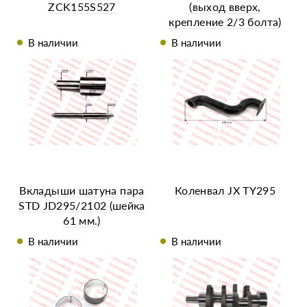
ZCK155S527
(выход вверх,
крепление 2/3 болта)
ZS1115
В наличии
В наличии
Вкладыши шатуна пара
Коленвал JX TY295
STD JD295/2102 (шейка
61 мм.)
В наличии
В наличии