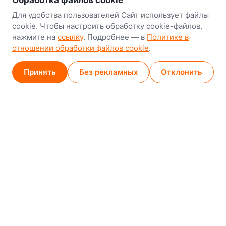
Обработка файлов cookie
Минск
Для удобства пользователей Сайт использует файлы
cookie. Чтобы настроить обработку cookie-файлов,
8-й Путепроводный переулок, 5
нажмите на
ссылку
. Подробнее — в
Политике в
отношении обработки файлов cookie
.
GPS
53.924752, 27.489820
Карта проезда
Принять
Без рекламных
Отклонить
Минск (магазин)