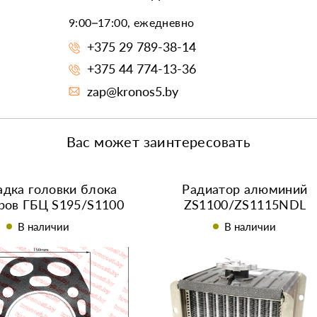
9:00–17:00, ежедневно
+375 29 789-38-14
+375 44 774-13-36
zap@kronos5.by
Вас может заинтересовать
дка головки блока
Радиатор алюминий
ров ГБЦ S195/S1100
ZS1100/ZS1115NDL
102,5 мм
В наличии
В наличии