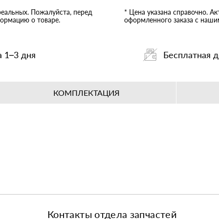
Толщина 1-го кольца - 2,
реальных. Пожалуйста, перед
* Цена указана справочно. А
Толщина 2-го кольца - 2,
ормацию о товаре.
оформленного заказа с наш
Толщина 3-го кольца - 2,
Толщина 4-го кольца (ма
Вес - 120 гр.
Габаритный размеры Д*Ш
а 1–3 дня
Бесплатная д
КОМПЛЕКТАЦИЯ
Контакты отдела запчастей