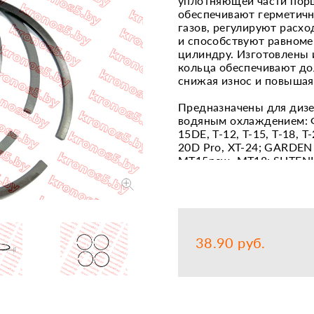
уплотняющей части пор
обеспечивают герметичн
Запчасти
Прочее
газов, регулируют расхо
и способствуют равноме
Шины, кам
цилиндру. Изготовлены 
кольца обеспечивают до
снижая износ и повышая
Предназначены для дизе
водяным охлаждением: ФА
15DЕ, Т-12, Т-15, Т-18, Т
20D Pro, XT-24; GАRDЕN S
MT15new, МТ18; SНТЕNLI
180 LUХ, 150D LUХ; GRОF
240D; ФЕРМЕР 24 ЕМВ, 1
Т-20, Т-24; РУСИЧ Т-12,
Т-15, Т-21; КАЛИБР МТ-
RХI, RD150NT; ТАТА ТТ-1
СТАВРОПОЛЕЦ Т-18, Т-12
38.90 руб.
МТ-161GТ, Т 121ЕL НТ; 
САТМАNN XD150, XD-150 
242; Kepler RDT151EM, R
Комплект колец для гил