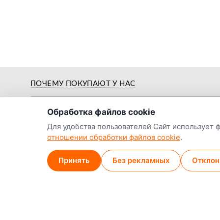
о нас
ПОЧЕМУ ПОКУПАЮТ У НАС
Обработка файлов cookie
Для удобства пользователей Сайт использует 
отношении обработки файлов cookie
.
Предпродажная
й
Цены от заводов-
подготовка и
Принять
Без рекламных
Отклон
производителей
обкатка
Наши контакты:
Наши магазины
Минск (магазин)
+375 29 789-38-14
МТС