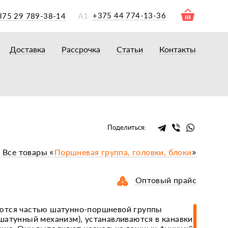
А1
+375 44 774-13-36
375 29 789-38-14
Доставка
Рассрочка
Статьи
Контакты
ры
торы
акторам
окам
очному навесному оборудованию
Поделиться:
рному навесному оборудованию
Все товары «
Поршневая группа, головки, блоки
»
 для минитракторов
елеуборочным комбайнам, копалкам
Оптовый прайс
 для мотоблоков
и
мазки, жидкости
ются частью шатунно-поршневой группы
шатунный механизм), устанавливаются в канавки
ки, сальники, ремни