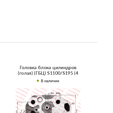
Головка блока цилиндров
(голая) (ГБЦ) S1100/S195 (4
шпильки) под тупую
В наличии
форсунку