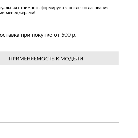
5 мм.
ктуальная стоимость формируется после согласования
5 мм.
ими менеджерами!
5 мм.
слосъемного) - 5 мм.
*В - 105*105*13 мм.
оставка при покупке от 500 р.
ПРИМЕНЯЕМОСТЬ К МОДЕЛИ