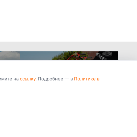
ажмите на
ссылку
. Подробнее — в
Политике в
апчастей всегда
Гарантия низкой
Цены от завод
ичии
цены
производител
Youtube
Instagram
OK
Facebook
ВК
Tiktok
Viber
Telegram
Часто задаваемые вопросы