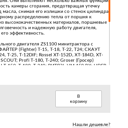
шня. Они выполняют несколько важных функций:
ость камеры сгорания, предотвращая утечку
д масла, снимая его излишки со стенок цилиндра,
рному распределению тепла от поршня к
еры, диски, колёса
из высококачественных материалов, поршневые
лговечность и надежную работу двигателя,
 его эффективность.
льного двигателя ZS1100 минитрактора с
ЙТЕР (Fighter) Т-15, Т-18, Т-22, Т24; СКАУТ
-24, Т-25, T-12DIF; Rossel XT-152D, XT-184D, XT-
СОUТ; Profi T-180, Т-240; Groser (Гросер)
 Т-150, Т-180, Т-240; ВИТЯЗЬ VМ 150 RХ; LIDЕR
F Т-18, Т-24, Т-15; ZUВR JR-Q12E, 12E, JR-Q15E,
5Е, FТ-15DЕН, FT-15DEK; КЕНТАВР Т-15, Т-18,
 Т-15, Т-18, Т-21, ТZR Т-15, Т-30; ЧУВАШПИЛЛЕР
120, МТ-150; КRОNЕS DW 160 LХL, 184 СХ, 150
50 RХ, Т-18; СТАВМАШ 15DЕ, Т-15, Т-18;
В
, 130, 160; FОRТЕ МТ-181-LТ, Т-151ЕL,
корзину
РУСТРАК Р-18, Р-21; СИЛАЧ 119, СИЛАЧ М-15;
eco line, T-18 EVO, Т-150, Т-160; CATMANN MT-
DT121EM, RDT151EX, Т-160, Т-180.
Нашли дешевле?
ьзы Ø100 мм.