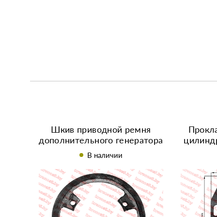
Шкив приводной ремня
Прокла
дополнительного генератора
цилинд
ZS1100/ZS1115NDL
В наличии