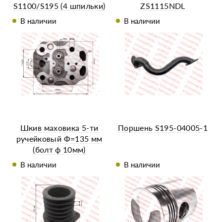
S1100/S195 (4 шпильки)
ZS1115NDL
под тупую форсунку
В наличии
В наличии
Шкив маховика 5-ти
Поршень S195-04005-1
ручейковый Ф=135 мм
(болт ф 10мм)
ZS1100/ZS1115NDL
В наличии
В наличии