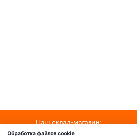
о нас
Наш склад-магазин:
Обработка файлов cookie
Минск