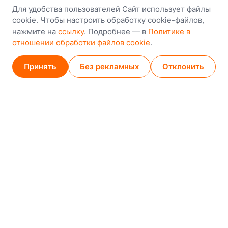
Для удобства пользователей Сайт использует файлы
8-й Путепроводный переулок, 5
cookie. Чтобы настроить обработку cookie-файлов,
нажмите на
ссылку
. Подробнее — в
Политике в
GPS
53.924752, 27.489820
отношении обработки файлов cookie
.
Карта проезда
Принять
Без рекламных
Отклонить
Минск (магазин)
1
/
2