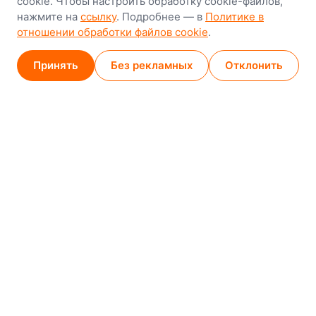
cookie. Чтобы настроить обработку cookie-файлов,
нажмите на
ссылку
. Подробнее — в
Политике в
GPS
53.924752, 27.489820
отношении обработки файлов cookie
.
Карта проезда
Принять
Без рекламных
Отклонить
Минск (магазин)
1
/
2