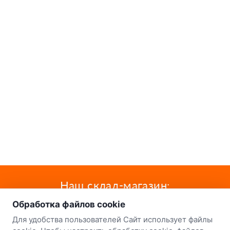
о нас
Наш склад-магазин:
Обработка файлов cookie
Минск
Для удобства пользователей Сайт использует файлы
8-й Путепроводный переулок, 5