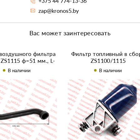
+375 44 774-13-36
zap@kronos5.by
Вас может заинтересовать
воздушного фильтра
Фильтр топливный в сбо
ZS1115 ф=51 мм., L-
ZS1100/1115
500 мм
В наличии
В наличии