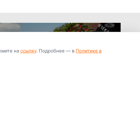
ажмите на
ссылку
. Подробнее — в
Политике в
апчастей всегда
Гарантия низкой
Цены от завод
ичии
цены
производител
Youtube
Instagram
OK
Facebook
ВК
Tiktok
Viber
Telegram
Часто задаваемые вопросы
Почему покупают у нас
Написать директору