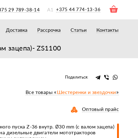
А1
+375 44 774-13-36
375 29 789-38-14
Доставка
Рассрочка
Статьи
Контакты
ры
торы
ом зацепа)- ZS1100
акторам
окам
очному навесному оборудованию
Поделиться:
рному навесному оборудованию
Все товары «
Шестеренки и звездочки
»
 для минитракторов
елеуборочным комбайнам, копалкам
Оптовый прайс
 для мотоблоков
и
мазки, жидкости
ого пуска Z-36 внутр. Ø30 mm (с валом зацепа)
на дизельные двигатели мототракторов
ки, сальники, ремни