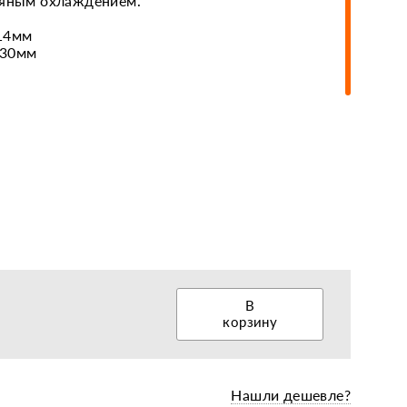
дяным охлаждением.
14мм
 30мм
еры, диски, колёса
В
корзину
Нашли дешевле?