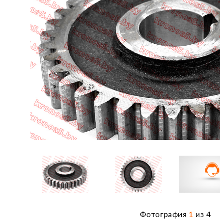
Фотография
1
из
4