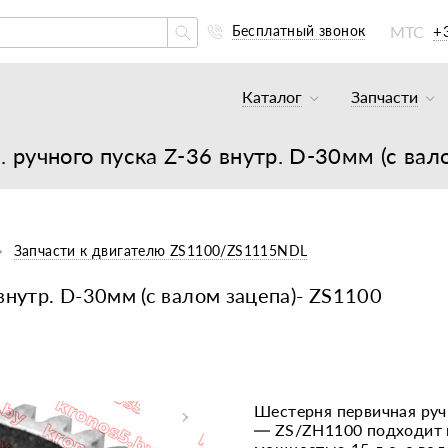
МТС
+
Бесплатный звонок
Каталог
Запчасти
Тракторы и минитракто
Аккумуля
 ручного пуска Z-36 внутр. D-30мм (с вал
Грузовики
К минитр
Погрузчики
К мотобл
Мотоблоки
К мотобл
Запчасти к двигателю ZS1100/ZS1115NDL
Культиваторы
К тракто
внутр. D-30мм (с валом зацепа)- ZS1100
Навесное оборудование
К картоф
Навесное оборудование
Двигател
Двигатели
Масла, с
Шестерня первичная ручн
— ZS/ZH1100 подходит 
Прицепы
Подшипни