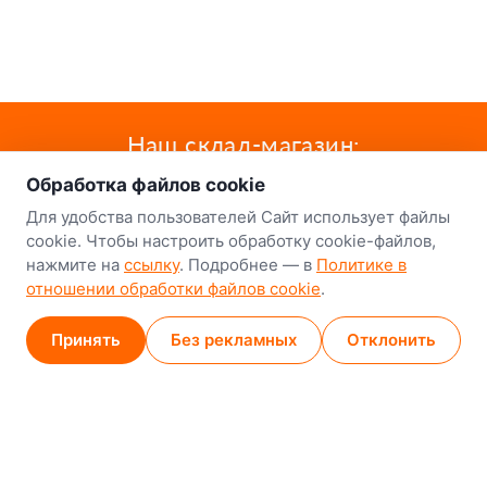
о нас
Наш склад-магазин:
Обработка файлов cookie
Минск
Для удобства пользователей Сайт использует файлы
8-й Путепроводный переулок, 5
cookie. Чтобы настроить обработку cookie-файлов,
нажмите на
ссылку
. Подробнее — в
Политике в
GPS
53.924752, 27.489820
отношении обработки файлов cookie
.
Карта проезда
Принять
Без рекламных
Отклонить