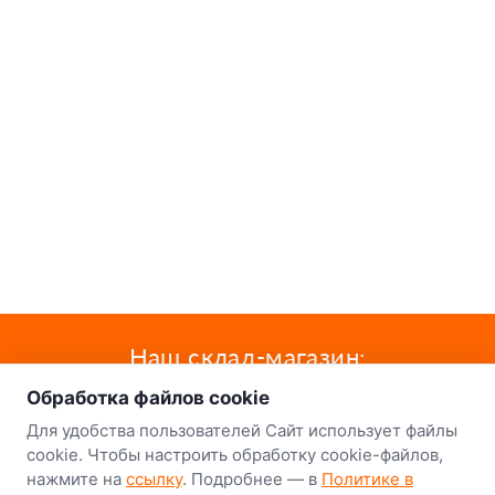
о нас
Наш склад-магазин:
Обработка файлов cookie
Минск
Для удобства пользователей Сайт использует файлы
8-й Путепроводный переулок, 5
cookie. Чтобы настроить обработку cookie-файлов,
нажмите на
ссылку
. Подробнее — в
Политике в
GPS
53.924752, 27.489820