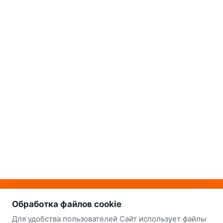
о нас
Наш склад-магазин:
Обработка файлов cookie
Минск
Для удобства пользователей Сайт использует файлы