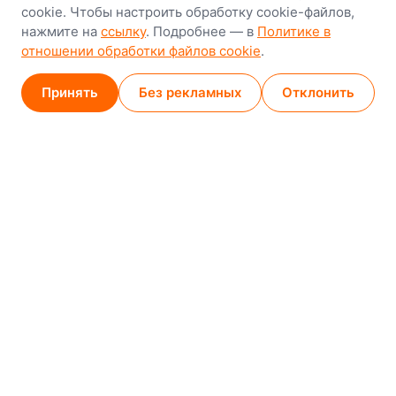
cookie. Чтобы настроить обработку cookie-файлов,
8-й Путепроводный переулок, 5
нажмите на
ссылку
. Подробнее — в
Политике в
отношении обработки файлов cookie
.
GPS
53.924752, 27.489820
Карта проезда
Принять
Без рекламных
Отклонить
Минск (магазин)
1
/
2