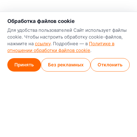
о нас
Обработка файлов cookie
Наш склад-магазин:
Для удобства пользователей Сайт использует файлы
cookie. Чтобы настроить обработку cookie-файлов,
Минск
нажмите на
ссылку
. Подробнее — в
Политике в
8-й Путепроводный переулок, 5
отношении обработки файлов cookie
.
GPS
53.924752, 27.489820
Принять
Без рекламных
Отклонить
Карта проезда
Минск (магазин)