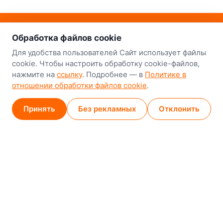
о нас
Наш склад-магазин:
Обработка файлов cookie
Минск
Для удобства пользователей Сайт использует файлы
cookie. Чтобы настроить обработку cookie-файлов,
8-й Путепроводный переулок, 5
нажмите на
ссылку
. Подробнее — в
Политике в
отношении обработки файлов cookie
.
GPS
53.924752, 27.489820
Карта проезда
Принять
Без рекламных
Отклонить
Минск (магазин)