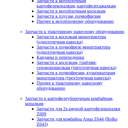
Запчасти к мотоблочным
картофелекопалкам, картофелесажалкам
Запчасти к мотоблочным косилкам
Запчасти к плугам, почвофрезам
Прочее к мотоблочному оборудованию
Запчасти к тракторному навесному оборудованию
Запчасти к косилкам минитрактора
(одноточечная навеска)
Запчасти к почвофрезе минитрактора
(одноточечная навеска)
Карданы и переходники
Запчасти к косилкам, граблям-
сеноворошилкам (трехточечная навеска)
Запчасти к почвофрезам, культиваторам
минитрактора (трехточечная навеска)
Прочее к тракторному навесному
оборудованию
Запчасти к картофелеуборочным комбайнам,
копалкам
Запчасти для 2х-рядной картофелекопалки
Z609
Запчасти для комбайна Anna Z644 (Bolko
Z643)