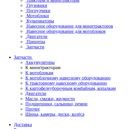
Тракторы и минитракторы
Грузовики
Погрузчики
Мотоблоки
Культиваторы
Навесное оборудование для минитракторов
Навесное оборудование для мотоблоков
Двигатели
Прицепы
Запчасти
Запчасти
Аккумуляторы
К минитракторам
К мотоблокам
К мотоблочному навесному оборудованию
К тракторному навесному оборудованию
К картофелеуборочным комбайнам, копалкам
Двигатели
Масла, смазки, жидкости
Подшипники, сальники, ремни
Прочее
Шины, камеры, диски, колёса
Доставка