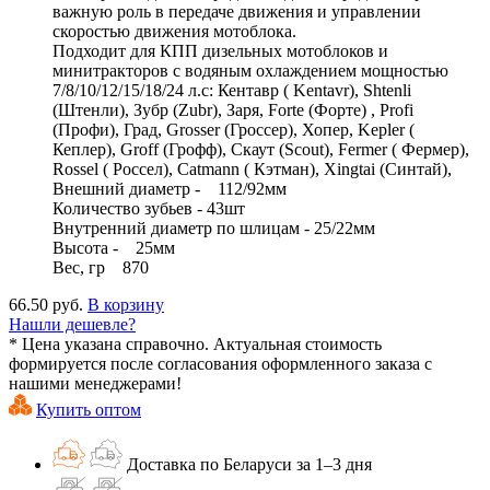
важную роль в передаче движения и управлении
скоростью движения мотоблока.
Подходит для КПП дизельных мотоблоков и
минитракторов с водяным охлаждением мощностью
7/8/10/12/15/18/24 л.с: Кентавр ( Kentavr), Shtenli
(Штенли), Зубр (Zubr), Заря, Forte (Форте) , Profi
(Профи), Град, Grosser (Гроссер), Хопер, Kepler (
Кеплер), Groff (Грофф), Скаут (Scout), Fermer ( Фермер),
Rossel ( Россел), Catmann ( Кэтман), Xingtai (Синтай),
Внешний диаметр - 112/92мм
Количество зубьев - 43шт
Внутренний диаметр по шлицам - 25/22мм
Высота - 25мм
Вес, гр 870
66.50 руб.
В корзину
Нашли дешевле?
* Цена указана справочно. Актуальная стоимость
формируется после согласования оформленного заказа с
нашими менеджерами!
Купить оптом
Доставка по Беларуси за 1–3 дня