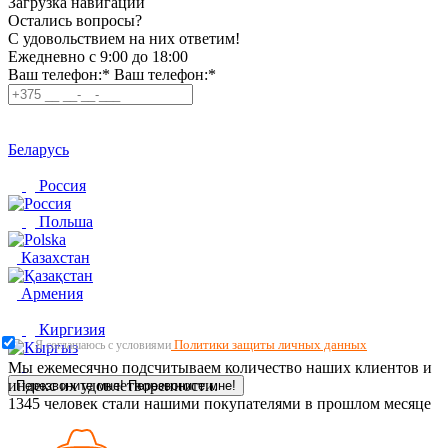
Загрузка навигации
Остались вопросы?
C удовольствием на них ответим!
Ежедневно с 9:00 до 18:00
Ваш телефон:*
Ваш телефон:*
Беларусь
Россия
Польша
Казахстан
Армения
Киргизия
Политики защиты личных данных
Я соглашаюсь с условиями
Мы ежемесячно подсчитываем количество наших клиентов и
индекс их удовлетворенности.
Перезвоните мне!
Перезвоните мне!
1345
человек стали нашими покупателями в прошлом месяце