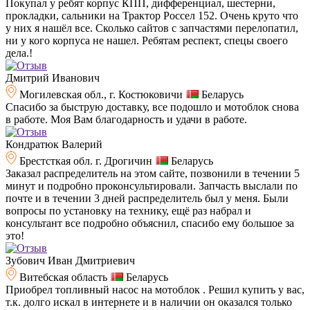
Покупал у ребят корпус КПП, дифференциал, шестерни,
прокладки, сальники на Трактор Россел 152. Очень круто что
у них я нашёл все. Сколько сайтов с запчастями перелопатил,
ни у кого корпуса не нашел. Ребятам респект, спецы своего
дела.!
Дмитрий Иванович
Могилевская обл., г. Костюковичи
Беларусь
Спасибо за быструю доставку, все подошло и мотоблок снова
в работе. Моя Вам благодарность и удачи в работе.
Кондратюк Валерий
Брестсткая обл. г. Дрогичин
Беларусь
Заказал распределитель на этом сайте, позвонили в течении 5
минут и подробно проконсультировали. Запчасть выслали по
почте и в течении 3 дней распределитель был у меня. Были
вопросы по установку на технику, ещё раз набрал и
консультант все подробно объяснил, спасибо ему большое за
это!
Зубович Иван Дмитриевич
Витебская область
Беларусь
Приобрел топливный насос на мотоблок . Решил купить у вас,
т.к. долго искал в интернете и в наличии он оказался только