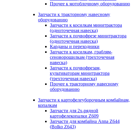
Прочее к мотоблочному оборудованию
Запчасти к тракторному навесному
оборудованию
Запчасти к косилкам минитрактора
(одноточечная навеска)
Запчасти к почвофрезе минитрактора
(одноточечная навеска)
Карданы и переходники
Запчасти к косилкам, граблям-
сеноворошилкам (трехточечная
навеска)
Запчасти к почвофрезам,
культиваторам минитрактора
(трехточечная навеска)
Прочее к тракторному навесному
оборудованию
Запчасти к картофелеуборочным комбайнам,
копалкам
Запчасти для 2х-рядной
картофелекопалки Z609
Запчасти для комбайна Anna Z644
(Bolko Z643)