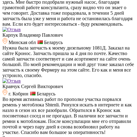
здесь. Мне быстро подобрали нужный насос, благодаря
грамотной работе консультанта, сразу видно что он знает о
чем говорит. Доставка тоже порадовала, в течении 5 дней
запчасть была уже у меня и работа не остановилась благодаря
вам. Если кто будет интересоваться - буду рекомендовать.
Карпук Владимир Павлович
Минская обл
Беларусь
Нужна была запчасть к моему дизельному 1081Д. Заказал на
сайте Кронос. Запчасть пришла за 4 дня по почте. Качество
самой запчасти соответвует и сам асортимент на сайте очень
большой. По моей рекомендации и мой друг тоже заказал себе
запчасть к своему Фермеру на этом сайте. Его как и меня все
устроило, спасибо.
Кравчук Сергей Викторович
г. Кобрин
Беларусь
Во время активных работ по прополке участка порвался
ремень у мотоблока Shtenli. Ринулся искать в интернете и как
назло в сезон их все разобрали. Обратился в Кронос как
посоветовал сосед и не прогадал. В наличии все запчасти и
ремни к мотоблокам. После консультации мне его отправили
почтой и через пару дней я снова возобновил работу на
участке. Спасибо вам большое за оперативность!