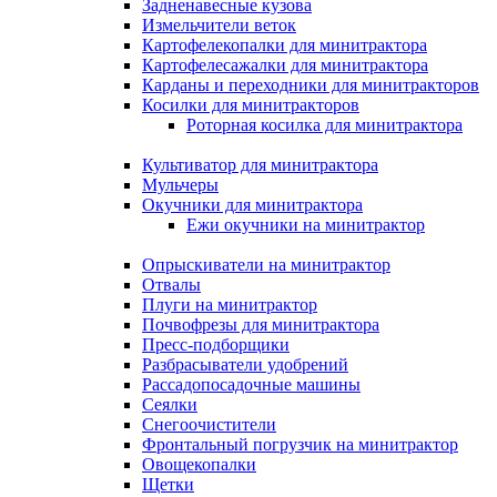
Задненавесные кузова
Измельчители веток
Картофелекопалки для минитрактора
Картофелесажалки для минитрактора
Карданы и переходники для минитракторов
Косилки для минитракторов
Роторная косилка для минитрактора
Культиватор для минитрактора
Мульчеры
Окучники для минитрактора
Ежи окучники на минитрактор
Опрыскиватели на минитрактор
Отвалы
Плуги на минитрактор
Почвофрезы для минитрактора
Пресс-подборщики
Разбрасыватели удобрений
Рассадопосадочные машины
Сеялки
Снегоочистители
Фронтальный погрузчик на минитрактор
Овощекопалки
Щетки