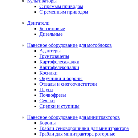
Культиваторы
С прямым приводом
С ременным приводом
Двигатели
Бензиновые
Дизельные
Навесное оборудование для мотоблоков
Адаптеры
Грунтозацепы
Картофелесажалки
Картофелекопалки
Косилки
Окучники и бороны
Отвалы и снегоочистители
Плуги
Почвофрезы
Сеялки
Сцепки и ступицы
Навесное оборудование для минитракторов
Бороны
Грабли-сеноворошилки для минитрактора
Грабли для минитрактора роторные