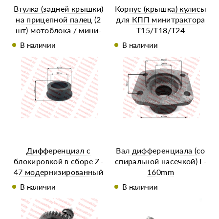
Втулка (задней крышки)
Корпус (крышка) кулисы
на прицепной палец (2
для КПП минитрактора
шт) мотоблока / мини-
Т15/Т18/Т24
трактора
В наличии
В наличии
Дифференциал с
Вал дифференциала (со
блокировкой в сборе Z-
спиральной насечкой) L-
47 модернизированный
160mm
R195/195N
В наличии
В наличии