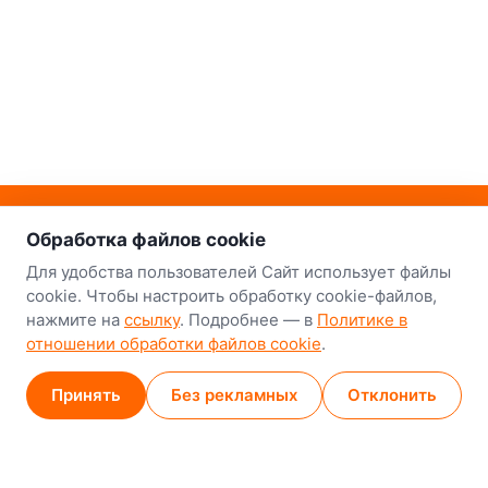
о нас
Наш склад-магазин:
Обработка файлов cookie
Минск
Для удобства пользователей Сайт использует файлы
cookie. Чтобы настроить обработку cookie-файлов,
8-й Путепроводный переулок, 5
нажмите на
ссылку
. Подробнее — в
Политике в
отношении обработки файлов cookie
.
GPS
53.924752, 27.489820
Карта проезда
Принять
Без рекламных
Отклонить