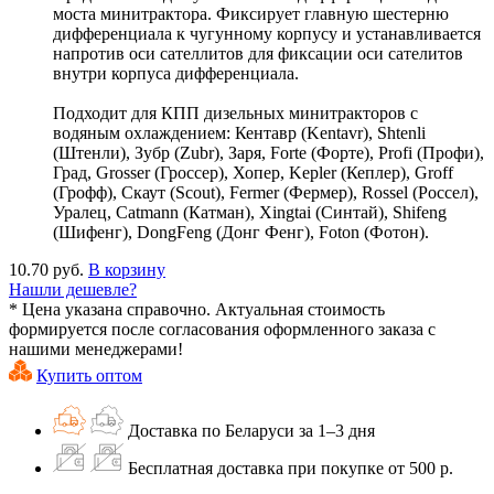
моста минитрактора. Фиксирует главную шестерню
дифференциала к чугунному корпусу и устанавливается
напротив оси сателлитов для фиксации оси сателитов
внутри корпуса дифференциала.
Подходит для КПП дизельных минитракторов с
водяным охлаждением: Кентавр (Kentavr), Shtenli
(Штенли), Зубр (Zubr), Заря, Forte (Форте), Profi (Профи),
Град, Grosser (Гроссер), Хопер, Kepler (Кеплер), Groff
(Грофф), Скаут (Scout), Fermer (Фермер), Rossel (Россел),
Уралец, Catmann (Катман), Xingtai (Синтай), Shifeng
(Шифенг), DongFeng (Донг Фенг), Foton (Фотон).
10.70 руб.
В корзину
Нашли дешевле?
* Цена указана справочно. Актуальная стоимость
формируется после согласования оформленного заказа с
нашими менеджерами!
Купить оптом
Доставка по Беларуси за 1–3 дня
Бесплатная доставка при покупке от 500 р.