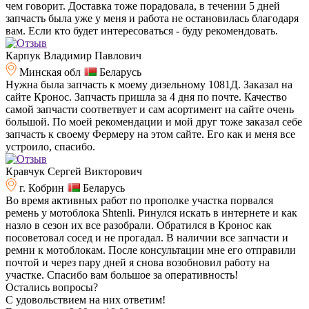
чем говорит. Доставка тоже порадовала, в течении 5 дней
запчасть была уже у меня и работа не остановилась благодаря
вам. Если кто будет интересоваться - буду рекомендовать.
Карпук Владимир Павлович
Минская обл
Беларусь
Нужна была запчасть к моему дизельному 1081Д. Заказал на
сайте Кронос. Запчасть пришла за 4 дня по почте. Качество
самой запчасти соответвует и сам асортимент на сайте очень
большой. По моей рекомендации и мой друг тоже заказал себе
запчасть к своему Фермеру на этом сайте. Его как и меня все
устроило, спасибо.
Кравчук Сергей Викторович
г. Кобрин
Беларусь
Во время активных работ по прополке участка порвался
ремень у мотоблока Shtenli. Ринулся искать в интернете и как
назло в сезон их все разобрали. Обратился в Кронос как
посоветовал сосед и не прогадал. В наличии все запчасти и
ремни к мотоблокам. После консультации мне его отправили
почтой и через пару дней я снова возобновил работу на
участке. Спасибо вам большое за оперативность!
Остались вопросы?
C удовольствием на них ответим!