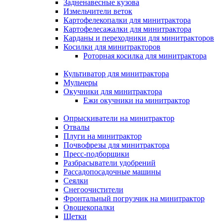
Задненавесные кузова
Измельчители веток
Картофелекопалки для минитрактора
Картофелесажалки для минитрактора
Карданы и переходники для минитракторов
Косилки для минитракторов
Роторная косилка для минитрактора
Культиватор для минитрактора
Мульчеры
Окучники для минитрактора
Ежи окучники на минитрактор
Опрыскиватели на минитрактор
Отвалы
Плуги на минитрактор
Почвофрезы для минитрактора
Пресс-подборщики
Разбрасыватели удобрений
Рассадопосадочные машины
Сеялки
Снегоочистители
Фронтальный погрузчик на минитрактор
Овощекопалки
Щетки