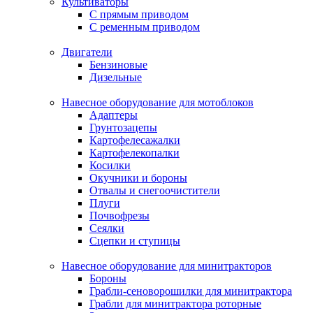
Культиваторы
С прямым приводом
С ременным приводом
Двигатели
Бензиновые
Дизельные
Навесное оборудование для мотоблоков
Адаптеры
Грунтозацепы
Картофелесажалки
Картофелекопалки
Косилки
Окучники и бороны
Отвалы и снегоочистители
Плуги
Почвофрезы
Сеялки
Сцепки и ступицы
Навесное оборудование для минитракторов
Бороны
Грабли-сеноворошилки для минитрактора
Грабли для минитрактора роторные