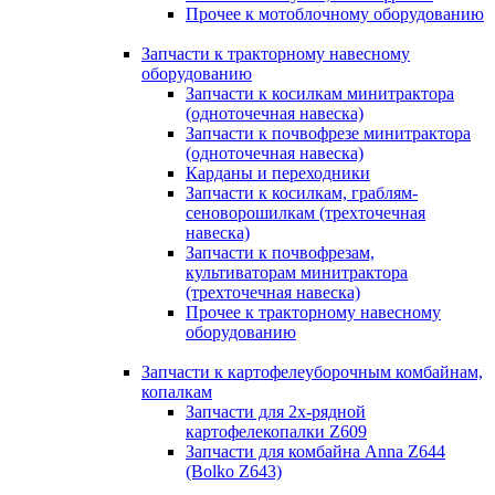
Прочее к мотоблочному оборудованию
Запчасти к тракторному навесному
оборудованию
Запчасти к косилкам минитрактора
(одноточечная навеска)
Запчасти к почвофрезе минитрактора
(одноточечная навеска)
Карданы и переходники
Запчасти к косилкам, граблям-
сеноворошилкам (трехточечная
навеска)
Запчасти к почвофрезам,
культиваторам минитрактора
(трехточечная навеска)
Прочее к тракторному навесному
оборудованию
Запчасти к картофелеуборочным комбайнам,
копалкам
Запчасти для 2х-рядной
картофелекопалки Z609
Запчасти для комбайна Anna Z644
(Bolko Z643)