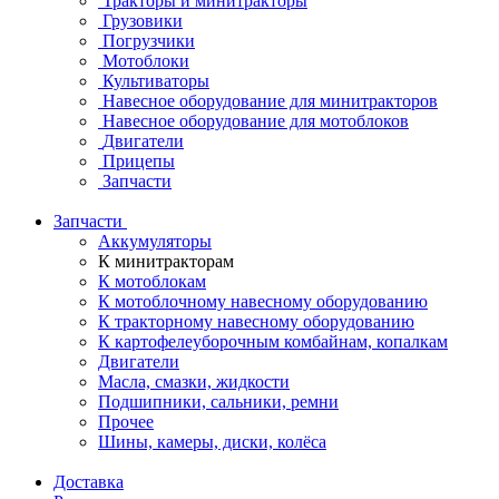
Тракторы и минитракторы
Грузовики
Погрузчики
Мотоблоки
Культиваторы
Навесное оборудование для минитракторов
Навесное оборудование для мотоблоков
Двигатели
Прицепы
Запчасти
Запчасти
Аккумуляторы
К минитракторам
К мотоблокам
К мотоблочному навесному оборудованию
К тракторному навесному оборудованию
К картофелеуборочным комбайнам, копалкам
Двигатели
Масла, смазки, жидкости
Подшипники, сальники, ремни
Прочее
Шины, камеры, диски, колёса
Доставка