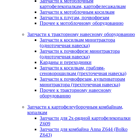
Запчасти к мотоблочным
картофелекопалкам, картофелесажалкам
Запчасти к мотоблочным косилкам
Запчасти к плугам, почвофрезам
Прочее к мотоблочному оборудованию
Запчасти к тракторному навесному оборудованию
Запчасти к косилкам минитрактора
(одноточечная навеска)
Запчасти к почвофрезе минитрактора
(одноточечная навеска)
Карданы и переходники
Запчасти к косилкам, граблям-
сеноворошилкам (трехточечная навеска)
Запчасти к почвофрезам, культиваторам
минитрактора (трехточечная навеска)
Прочее к тракторному навесному
оборудованию
Запчасти к картофелеуборочным комбайнам,
копалкам
Запчасти для 2х-рядной картофелекопалки
Z609
Запчасти для комбайна Anna Z644 (Bolko
Z643)