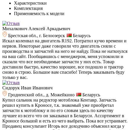
Характеристики
Комплектация
Применяемость к модели
Михалкович Алексей Аркадьевич
Брестская обл., г. Белоозерск
Беларусь
Искал коленвал на двигатель R192. Потратил кучю времени и
нервов. Некоторые даже говорили что двигатель сняли с
производства и запчастей на него не найду. Пока не наткнулся
на ваш сайт. Пообщавшись с менеджером, меня успокоили и
сказали что все необходимые запчасти у них есть. Товар
доставили быстро, качество хорошее, все подошло и трактор
сново в строю. Большое вам спасибо! Теперь заказывать буду
только у вас.
Сидорук Иван Иванович
Гродненский обл., д. Можейкино
Беларусь
Купил сальник на редуктор мотоблока Кентавр. Запчасть
решил купить в Кроносе, т.к. знакомый уже приобретал
запчасти к мотоблоку и по его словам здесь по качеству
лучшее из всего что он заказывал в Беларуси. Ассортимент в
Кроносе большой и есть из чего выбрать. Пока все устраивает.
Продавец консультант Игорь все доходчиво объяснил когда у