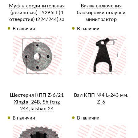
Муфта соединительная
Вилка включения
(резиновая) TY295IT (4
блокировки полуоси
отверстия) (224/244) за
минитрактор
1 шт
В наличии
В наличии
Шестерня КПП Z-6/21
Вал КПП №4 L-243 мм,
Xingtai 24B, Shifeng
Z-6
244,Taishan 24
В наличии
В наличии