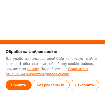
о нас
Наш склад-магазин:
Обработка файлов cookie
Минск
Для удобства пользователей Сайт использует файлы
cookie. Чтобы настроить обработку cookie-файлов,
8-й Путепроводный переулок, 5
нажмите на
ссылку
. Подробнее — в
Политике в
отношении обработки файлов cookie
.
GPS
53.924752, 27.489820
Карта проезда
Принять
Без рекламных
Отклонить