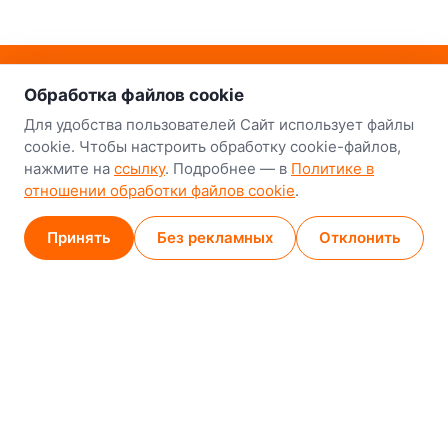
о нас
Наш склад-магазин:
Обработка файлов cookie
Минск
Для удобства пользователей Сайт использует файлы
cookie. Чтобы настроить обработку cookie-файлов,
8-й Путепроводный переулок, 5
нажмите на
ссылку
. Подробнее — в
Политике в
отношении обработки файлов cookie
.
GPS
53.924752, 27.489820
Карта проезда
Принять
Без рекламных
Отклонить
Минск (магазин)