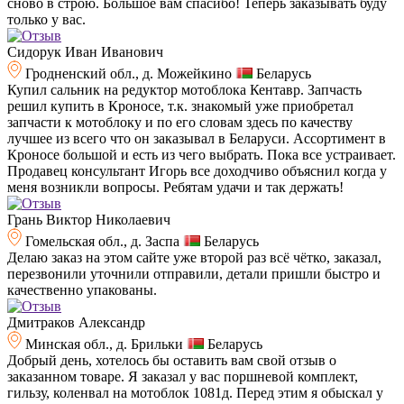
сново в строю. Большое вам спасибо! Теперь заказывать буду
только у вас.
Сидорук Иван Иванович
Гродненский обл., д. Можейкино
Беларусь
Купил сальник на редуктор мотоблока Кентавр. Запчасть
решил купить в Кроносе, т.к. знакомый уже приобретал
запчасти к мотоблоку и по его словам здесь по качеству
лучшее из всего что он заказывал в Беларуси. Ассортимент в
Кроносе большой и есть из чего выбрать. Пока все устраивает.
Продавец консультант Игорь все доходчиво объяснил когда у
меня возникли вопросы. Ребятам удачи и так держать!
Грань Виктор Николаевич
Гомельская обл., д. Заспа
Беларусь
Делаю заказ на этом сайте уже второй раз всё чётко, заказал,
перезвонили уточнили отправили, детали пришли быстро и
качественно упакованы.
Дмитраков Александр
Минская обл., д. Брильки
Беларусь
Добрый день, хотелось бы оставить вам свой отзыв о
заказанном товаре. Я заказал у вас поршневой комплект,
гильзу, коленвал на мотоблок 1081д. Перед этим я обыскал у