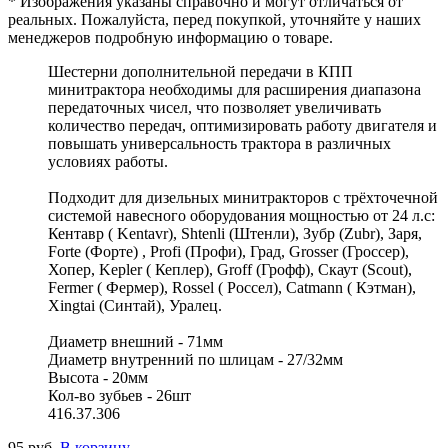
* Изображения указаны справочно и могут отличаться от
реальных. Пожалуйста, перед покупкой, уточняйте у наших
менеджеров подробную информацию о товаре.
Шестерни дополнительной передачи в КПП
минитрактора необходимы для расширения диапазона
передаточных чисел, что позволяет увеличивать
количество передач, оптимизировать работу двигателя и
повышать универсальность трактора в различных
условиях работы.
Подходит для дизельных минитракторов с трёхточечной
системой навесного оборудования мощностью от 24 л.с:
Кентавр ( Kentavr), Shtenli (Штенли), Зубр (Zubr), Заря,
Forte (Форте) , Profi (Профи), Град, Grosser (Гроссер),
Хопер, Kepler ( Кеплер), Groff (Грофф), Скаут (Scout),
Fermer ( Фермер), Rossel ( Россел), Catmann ( Кэтман),
Xingtai (Синтай), Уралец.
Диаметр внешний - 71мм
Диаметр внутренний по шлицам - 27/32мм
Высота - 20мм
Кол-во зубьев - 26шт
416.37.306
95 руб.
В корзину