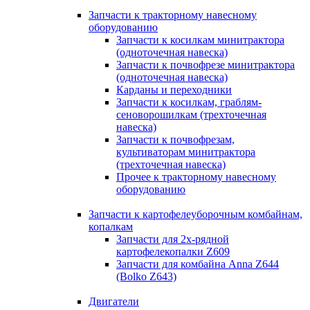
Запчасти к тракторному навесному
оборудованию
Запчасти к косилкам минитрактора
(одноточечная навеска)
Запчасти к почвофрезе минитрактора
(одноточечная навеска)
Карданы и переходники
Запчасти к косилкам, граблям-
сеноворошилкам (трехточечная
навеска)
Запчасти к почвофрезам,
культиваторам минитрактора
(трехточечная навеска)
Прочее к тракторному навесному
оборудованию
Запчасти к картофелеуборочным комбайнам,
копалкам
Запчасти для 2х-рядной
картофелекопалки Z609
Запчасти для комбайна Anna Z644
(Bolko Z643)
Двигатели