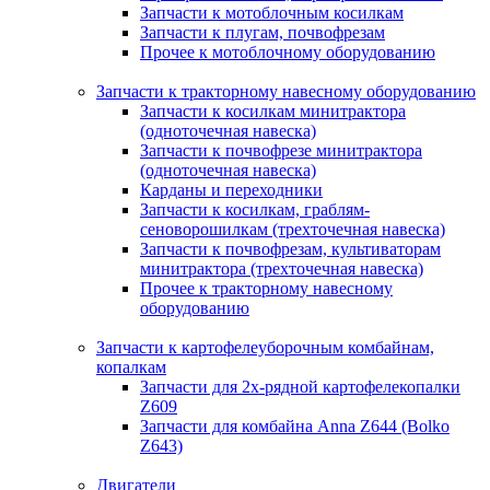
Запчасти к мотоблочным косилкам
Запчасти к плугам, почвофрезам
Прочее к мотоблочному оборудованию
Запчасти к тракторному навесному оборудованию
Запчасти к косилкам минитрактора
(одноточечная навеска)
Запчасти к почвофрезе минитрактора
(одноточечная навеска)
Карданы и переходники
Запчасти к косилкам, граблям-
сеноворошилкам (трехточечная навеска)
Запчасти к почвофрезам, культиваторам
минитрактора (трехточечная навеска)
Прочее к тракторному навесному
оборудованию
Запчасти к картофелеуборочным комбайнам,
копалкам
Запчасти для 2х-рядной картофелекопалки
Z609
Запчасти для комбайна Anna Z644 (Bolko
Z643)
Двигатели