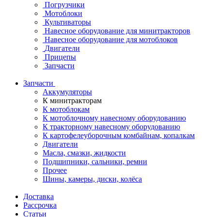
Погрузчики
Мотоблоки
Культиваторы
Навесное оборудование для минитракторов
Навесное оборудование для мотоблоков
Двигатели
Прицепы
Запчасти
Запчасти
Аккумуляторы
К минитракторам
К мотоблокам
К мотоблочному навесному оборудованию
К тракторному навесному оборудованию
К картофелеуборочным комбайнам, копалкам
Двигатели
Масла, смазки, жидкости
Подшипники, сальники, ремни
Прочее
Шины, камеры, диски, колёса
Доставка
Рассрочка
Статьи