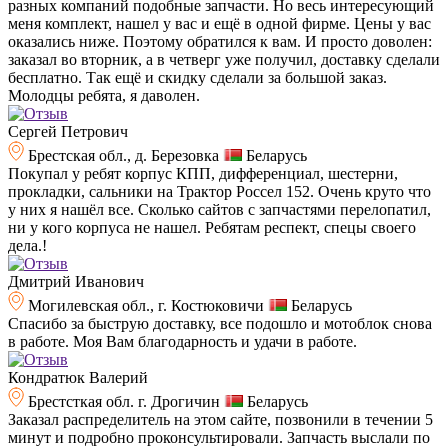
разных компаний подобные запчасти. Но весь интересующий
меня комплект, нашел у вас и ещё в одной фирме. Цены у вас
оказались ниже. Поэтому обратился к вам. И просто доволен:
заказал во вторник, а в четверг уже получил, доставку сделали
бесплатно. Так ещё и скидку сделали за большой заказ.
Молодцы ребята, я даволен.
Сергей Петрович
Брестская обл., д. Березовка
Беларусь
Покупал у ребят корпус КПП, дифференциал, шестерни,
прокладки, сальники на Трактор Россел 152. Очень круто что
у них я нашёл все. Сколько сайтов с запчастями перелопатил,
ни у кого корпуса не нашел. Ребятам респект, спецы своего
дела.!
Дмитрий Иванович
Могилевская обл., г. Костюковичи
Беларусь
Спасибо за быструю доставку, все подошло и мотоблок снова
в работе. Моя Вам благодарность и удачи в работе.
Кондратюк Валерий
Брестсткая обл. г. Дрогичин
Беларусь
Заказал распределитель на этом сайте, позвонили в течении 5
минут и подробно проконсультировали. Запчасть выслали по