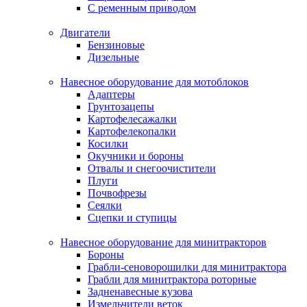
С ременным приводом
Двигатели
Бензиновые
Дизельные
Навесное оборудование для мотоблоков
Адаптеры
Грунтозацепы
Картофелесажалки
Картофелекопалки
Косилки
Окучники и бороны
Отвалы и снегоочистители
Плуги
Почвофрезы
Сеялки
Сцепки и ступицы
Навесное оборудование для минитракторов
Бороны
Грабли-сеноворошилки для минитрактора
Грабли для минитрактора роторные
Задненавесные кузова
Измельчители веток