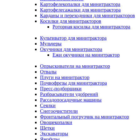
Картофелекопалки для минитрактора
Картофелесажалки для минитрактора
Карданы и переходники для минитракторов
Косилки для минитракторов
Роторная косилка для минитрактора
Культиватор для минитрактора
Мульчеры
Окучники для минитрактора
Ежи окучники на минитрактор
Опрыскиватели на минитрактор
Отвалы
Плуги на минитрактор
Почвофрезы для минитрактора
Пресс-подборщики
Разбрасыватели удобрений
Рассадопосадочные машины
Сеялки
Снегоочистители
Фронтальный погрузчик на минитрактор
Овощекопалки
Щетки
Экскаваторы
Ямобуры