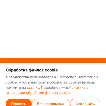
о нас
Наш склад-магазин:
Обработка файлов cookie
Минск
Для удобства пользователей Сайт использует файлы
cookie. Чтобы настроить обработку cookie-файлов,
8-й Путепроводный переулок, 5
нажмите на
ссылку
. Подробнее — в
Политике в
отношении обработки файлов cookie
.
GPS
53.924752, 27.489820
Карта проезда
Принять
Без рекламных
Отклонить