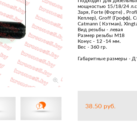
Подходит для дизельны
мощностью 15/18/24 л.с: 
Запчасти
Прочее
Заря, Forte (Форте) , Prof
Кеплер), Groff (Грофф), Ск
Шины, кам
Catmann ( Кэтман), Xingta
Вид резьбы - левая
Размер резьбы М18
Конус - 12 -14 мм.
Вес - 360 гр.
Габаритные размеры - Д
38.50 руб.