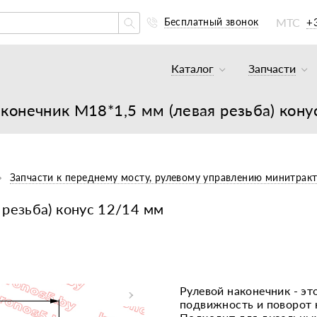
МТС
+
Бесплатный звонок
Каталог
Запчасти
Тракторы и минитракто
Аккумуля
конечник М18*1,5 мм (левая резьба) кон
Грузовики
К минитр
Погрузчики
К мотобл
Мотоблоки
К мотобл
Запчасти к переднему мосту, рулевому управлению минитракт
Культиваторы
К тракто
 резьба) конус 12/14 мм
Навесное оборудование
К картоф
Навесное оборудование
Двигател
Двигатели
Масла, с
Рулевой наконечник - э
подвижность и поворот 
Прицепы
Подшипни