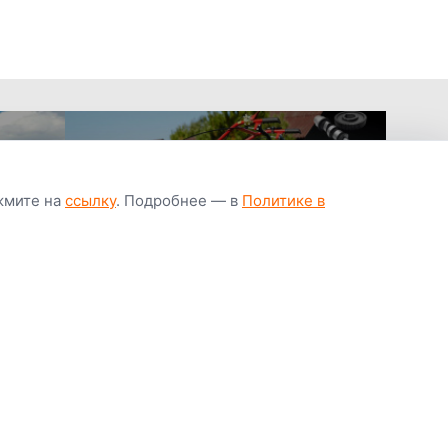
ажмите на
ссылку
. Подробнее — в
Политике в
апчастей всегда
Гарантия низкой
Цены от завод
ичии
цены
производител
Youtube
Instagram
OK
Facebook
ВК
Tiktok
Viber
Telegram
Часто задаваемые вопросы
Почему покупают у нас
Написать директору