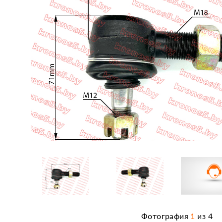
Фотография
1
из
4