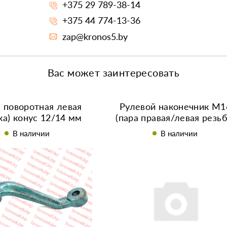
+375 29 789-38-14
+375 44 774-13-36
zap@kronos5.by
Вас может заинтересовать
 поворотная левая
Рулевой наконечник М1
ка) конус 12/14 мм
(пара правая/левая резьб
конус 14/16 мм
В наличии
В наличии