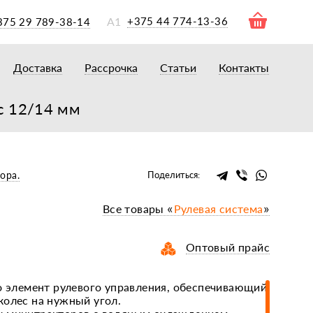
А1
+375 44 774-13-36
375 29 789-38-14
Доставка
Рассрочка
Статьи
Контакты
ры
торы
ус 12/14 мм
акторам
окам
очному навесному оборудованию
ора.
Поделиться:
рному навесному оборудованию
Все товары «
Рулевая система
»
 для минитракторов
елеуборочным комбайнам, копалкам
Оптовый прайс
 для мотоблоков
и
мазки, жидкости
то элемент рулевого управления, обеспечивающий
колес на нужный угол.
ки, сальники, ремни