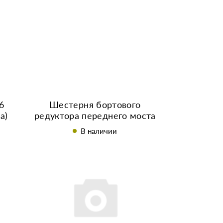
6
Шестерня бортового
а)
редуктора переднего моста
Z-15 (18 шлицов) ZYZKION
В наличии
ZY254 (254/654)