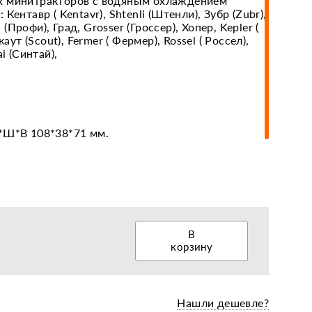
х минитракторов с водяным охлаждением
Кентавр ( Kentavr), Shtenli (Штенли), Зубр (Zubr),
i (Профи), Град, Grosser (Гроссер), Хопер, Kepler (
аут (Scout), Fermer ( Фермер), Rossel ( Россел),
еры, диски, колёса
i (Синтай),
*Ш*В 108*38*71 мм.
В
корзину
Нашли дешевле?