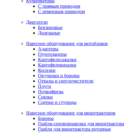
Культиваторы
С прямым приводом
С ременным приводом
Двигатели
Бензиновые
Дизельные
Навесное оборудование для мотоблоков
Адаптеры
Грунтозацепы
Картофелесажалки
Картофелекопалки
Косилки
Окучники и бороны
Отвалы и снегоочистители
Плуги
Почвофрезы
Сеялки
Сцепки и ступицы
Навесное оборудование для минитракторов
Бороны
Грабли-сеноворошилки для минитрактора
Грабли для минитрактора роторные