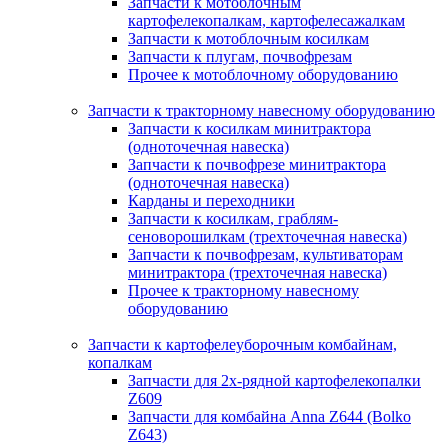
Запчасти к мотоблочным
картофелекопалкам, картофелесажалкам
Запчасти к мотоблочным косилкам
Запчасти к плугам, почвофрезам
Прочее к мотоблочному оборудованию
Запчасти к тракторному навесному оборудованию
Запчасти к косилкам минитрактора
(одноточечная навеска)
Запчасти к почвофрезе минитрактора
(одноточечная навеска)
Карданы и переходники
Запчасти к косилкам, граблям-
сеноворошилкам (трехточечная навеска)
Запчасти к почвофрезам, культиваторам
минитрактора (трехточечная навеска)
Прочее к тракторному навесному
оборудованию
Запчасти к картофелеуборочным комбайнам,
копалкам
Запчасти для 2х-рядной картофелекопалки
Z609
Запчасти для комбайна Anna Z644 (Bolko
Z643)