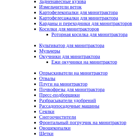
Задненавесные кузова
Измельчители веток
Картофелекопалки для минитрактора
Картофелесажалки для минитрактора
Карданы и переходники для минитракторов
Косилки для минитракторов
Роторная косилка для минитрактора
Культиватор для минитрактора
Мульчеры
Окучники для минитрактора
Ежи окучники на минитрактор
Опрыскиватели на минитрактор
Отвалы
Плуги на минитрактор
Почвофрезы для минитрактора
Пресс-подборщики
Разбрасыватели удобрений
Рассадопосадочные машины
Сеялки
Снегоочистители
Фронтальный погрузчик на минитрактор
Овощекопалки
Щетки