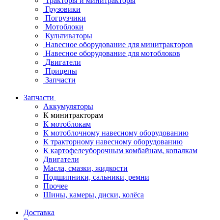
Тракторы и минитракторы
Грузовики
Погрузчики
Мотоблоки
Культиваторы
Навесное оборудование для минитракторов
Навесное оборудование для мотоблоков
Двигатели
Прицепы
Запчасти
Запчасти
Аккумуляторы
К минитракторам
К мотоблокам
К мотоблочному навесному оборудованию
К тракторному навесному оборудованию
К картофелеуборочным комбайнам, копалкам
Двигатели
Масла, смазки, жидкости
Подшипники, сальники, ремни
Прочее
Шины, камеры, диски, колёса
Доставка