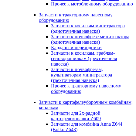
Прочее к мотоблочному оборудованию
Запчасти к тракторному навесному
оборудованию
Запчасти к косилкам минитрактора
(одноточечная навеска)
Запчасти к почвофрезе минитрактора
(одноточечная навеска)
Карданы и переходники
Запчасти к косилкам, граблям-
сеноворошилкам (трехточечная
навеска)
Запчасти к почвофрезам,
культиваторам минитрактора
(трехточечная навеска)
Прочее к тракторному навесному
оборудованию
Запчасти к картофелеуборочным комбайнам,
копалкам
Запчасти для 2х-рядной
картофелекопалки Z609
Запчасти для комбайна Anna Z644
(Bolko Z643)