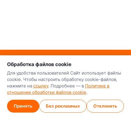
о нас
Наш склад-магазин:
Обработка файлов cookie
Минск
Для удобства пользователей Сайт использует файлы
cookie. Чтобы настроить обработку cookie-файлов,
8-й Путепроводный переулок, 5
нажмите на
ссылку
. Подробнее — в
Политике в
отношении обработки файлов cookie
.
GPS
53.924752, 27.489820
Карта проезда
Принять
Без рекламных
Отклонить