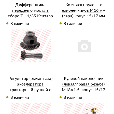
Дифференциал
Комплект рулевых
переднего моста в
наконечников М16 мм
сборе Z-11/35 Кентавр
(пара) конус 15/17 мм
244
В наличии
В наличии
Регулятор (рычаг газа)
Рулевой наконечник
акселератора
(левая/правая резьба)
тракторный ручной с
М18×1.5, конус 15/17
тросом (ручной газ)
мм. (ПАРА)
В наличии
В наличии