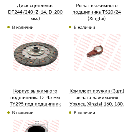
Диск сцепления
Рычаг выжимного
DF244/240 (Z-14, D-200
подшипника TS20/24
мм.)
(Xingtai)
В наличии
В наличии
Корпус выжимного
Комплект пружин (3шт.)
подшипника D=45 мм
рычага нажимания
TY295 под подшипник
Уралец Xingtai 160, 180,
588909
22
В наличии
В наличии