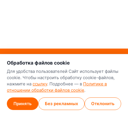
о нас
Наш склад-магазин:
Обработка файлов cookie
Минск
Для удобства пользователей Сайт использует файлы
cookie. Чтобы настроить обработку cookie-файлов,
8-й Путепроводный переулок, 5
нажмите на
ссылку
. Подробнее — в
Политике в
отношении обработки файлов cookie
.
GPS
53.924752, 27.489820
Карта проезда
Принять
Без рекламных
Отклонить