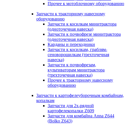
Прочее к мотоблочному оборудованию
Запчасти к тракторному навесному
оборудованию
Запчасти к косилкам минитрактора
(одноточечная навеска)
Запчасти к почвофрезе минитрактора
(одноточечная навеска)
Карданы и переходники
Запчасти к косилкам, граблям-
сеноворошилкам (трехточечная
навеска)
Запчасти к почвофрезам,
культиваторам минитрактора
(трехточечная навеска)
Прочее к тракторному навесному
оборудованию
Запчасти к картофелеуборочным комбайнам,
копалкам
Запчасти для 2х-рядной
картофелекопалки Z609
Запчасти для комбайна Anna Z644
(Bolko Z643)