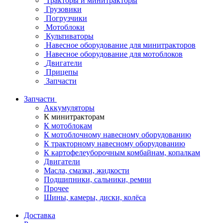
Тракторы и минитракторы
Грузовики
Погрузчики
Мотоблоки
Культиваторы
Навесное оборудование для минитракторов
Навесное оборудование для мотоблоков
Двигатели
Прицепы
Запчасти
Запчасти
Аккумуляторы
К минитракторам
К мотоблокам
К мотоблочному навесному оборудованию
К тракторному навесному оборудованию
К картофелеуборочным комбайнам, копалкам
Двигатели
Масла, смазки, жидкости
Подшипники, сальники, ремни
Прочее
Шины, камеры, диски, колёса
Доставка