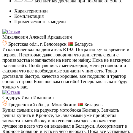
Бесплатная доставка при покупке от 500 р.
Характеристики
Комплектация
Применяемость к модели
Михалкович Алексей Аркадьевич
Брестская обл., г. Белоозерск
Беларусь
Искал коленвал на двигатель R192. Потратил кучю времени и
нервов. Некоторые даже говорили что двигатель сняли с
производства и запчастей на него не найду. Пока не наткнулся
на ваш сайт. Пообщавшись с менеджером, меня успокоили и
сказали что все необходимые запчасти у них есть. Товар
доставили быстро, качество хорошее, все подошло и трактор
сново в строю. Большое вам спасибо! Теперь заказывать буду
только у вас.
Сидорук Иван Иванович
Гродненский обл., д. Можейкино
Беларусь
Купил сальник на редуктор мотоблока Кентавр. Запчасть
решил купить в Кроносе, т.к. знакомый уже приобретал
запчасти к мотоблоку и по его словам здесь по качеству
лучшее из всего что он заказывал в Беларуси. Ассортимент в
Кроносе большой и есть из чего выбрать. Пока все устраивает.