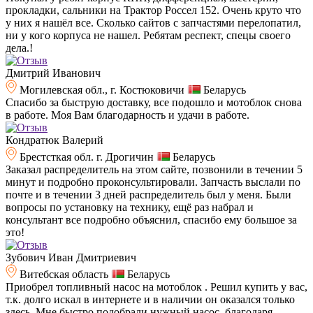
прокладки, сальники на Трактор Россел 152. Очень круто что
у них я нашёл все. Сколько сайтов с запчастями перелопатил,
ни у кого корпуса не нашел. Ребятам респект, спецы своего
дела.!
Дмитрий Иванович
Могилевская обл., г. Костюковичи
Беларусь
Спасибо за быструю доставку, все подошло и мотоблок снова
в работе. Моя Вам благодарность и удачи в работе.
Кондратюк Валерий
Брестсткая обл. г. Дрогичин
Беларусь
Заказал распределитель на этом сайте, позвонили в течении 5
минут и подробно проконсультировали. Запчасть выслали по
почте и в течении 3 дней распределитель был у меня. Были
вопросы по установку на технику, ещё раз набрал и
консультант все подробно объяснил, спасибо ему большое за
это!
Зубович Иван Дмитриевич
Витебская область
Беларусь
Приобрел топливный насос на мотоблок . Решил купить у вас,
т.к. долго искал в интернете и в наличии он оказался только
здесь. Мне быстро подобрали нужный насос, благодаря