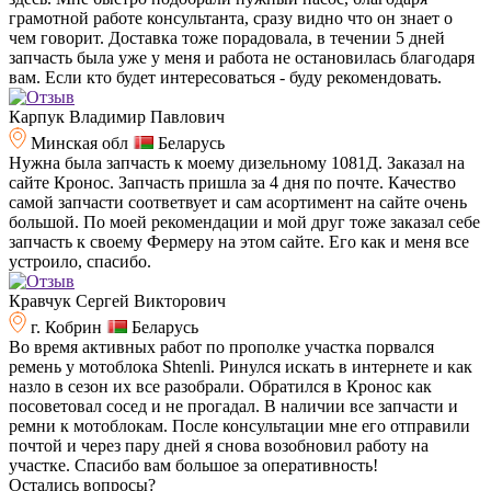
грамотной работе консультанта, сразу видно что он знает о
чем говорит. Доставка тоже порадовала, в течении 5 дней
запчасть была уже у меня и работа не остановилась благодаря
вам. Если кто будет интересоваться - буду рекомендовать.
Карпук Владимир Павлович
Минская обл
Беларусь
Нужна была запчасть к моему дизельному 1081Д. Заказал на
сайте Кронос. Запчасть пришла за 4 дня по почте. Качество
самой запчасти соответвует и сам асортимент на сайте очень
большой. По моей рекомендации и мой друг тоже заказал себе
запчасть к своему Фермеру на этом сайте. Его как и меня все
устроило, спасибо.
Кравчук Сергей Викторович
г. Кобрин
Беларусь
Во время активных работ по прополке участка порвался
ремень у мотоблока Shtenli. Ринулся искать в интернете и как
назло в сезон их все разобрали. Обратился в Кронос как
посоветовал сосед и не прогадал. В наличии все запчасти и
ремни к мотоблокам. После консультации мне его отправили
почтой и через пару дней я снова возобновил работу на
участке. Спасибо вам большое за оперативность!
Остались вопросы?