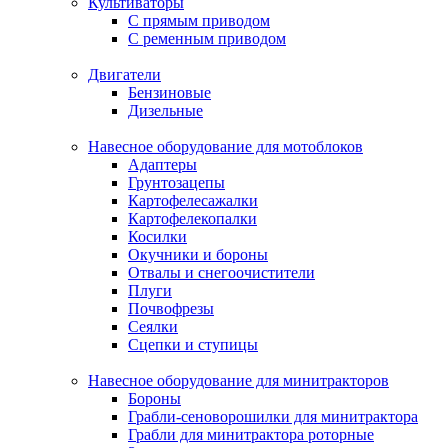
Культиваторы
С прямым приводом
С ременным приводом
Двигатели
Бензиновые
Дизельные
Навесное оборудование для мотоблоков
Адаптеры
Грунтозацепы
Картофелесажалки
Картофелекопалки
Косилки
Окучники и бороны
Отвалы и снегоочистители
Плуги
Почвофрезы
Сеялки
Сцепки и ступицы
Навесное оборудование для минитракторов
Бороны
Грабли-сеноворошилки для минитрактора
Грабли для минитрактора роторные