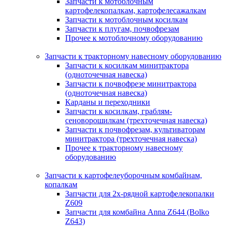
Запчасти к мотоблочным
картофелекопалкам, картофелесажалкам
Запчасти к мотоблочным косилкам
Запчасти к плугам, почвофрезам
Прочее к мотоблочному оборудованию
Запчасти к тракторному навесному оборудованию
Запчасти к косилкам минитрактора
(одноточечная навеска)
Запчасти к почвофрезе минитрактора
(одноточечная навеска)
Карданы и переходники
Запчасти к косилкам, граблям-
сеноворошилкам (трехточечная навеска)
Запчасти к почвофрезам, культиваторам
минитрактора (трехточечная навеска)
Прочее к тракторному навесному
оборудованию
Запчасти к картофелеуборочным комбайнам,
копалкам
Запчасти для 2х-рядной картофелекопалки
Z609
Запчасти для комбайна Anna Z644 (Bolko
Z643)