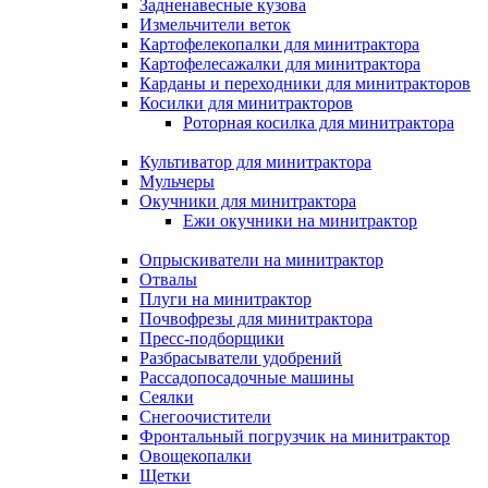
Задненавесные кузова
Измельчители веток
Картофелекопалки для минитрактора
Картофелесажалки для минитрактора
Карданы и переходники для минитракторов
Косилки для минитракторов
Роторная косилка для минитрактора
Культиватор для минитрактора
Мульчеры
Окучники для минитрактора
Ежи окучники на минитрактор
Опрыскиватели на минитрактор
Отвалы
Плуги на минитрактор
Почвофрезы для минитрактора
Пресс-подборщики
Разбрасыватели удобрений
Рассадопосадочные машины
Сеялки
Снегоочистители
Фронтальный погрузчик на минитрактор
Овощекопалки
Щетки