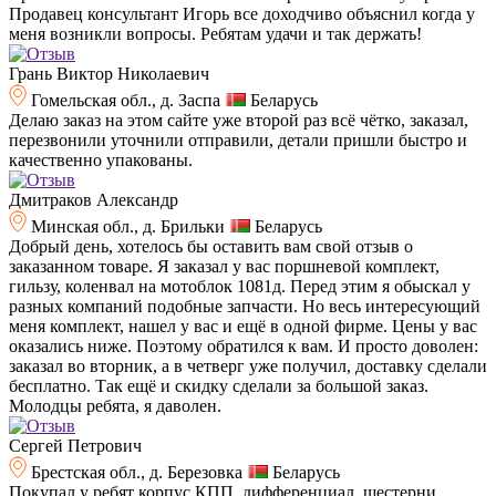
Продавец консультант Игорь все доходчиво объяснил когда у
меня возникли вопросы. Ребятам удачи и так держать!
Грань Виктор Николаевич
Гомельская обл., д. Заспа
Беларусь
Делаю заказ на этом сайте уже второй раз всё чётко, заказал,
перезвонили уточнили отправили, детали пришли быстро и
качественно упакованы.
Дмитраков Александр
Минская обл., д. Брильки
Беларусь
Добрый день, хотелось бы оставить вам свой отзыв о
заказанном товаре. Я заказал у вас поршневой комплект,
гильзу, коленвал на мотоблок 1081д. Перед этим я обыскал у
разных компаний подобные запчасти. Но весь интересующий
меня комплект, нашел у вас и ещё в одной фирме. Цены у вас
оказались ниже. Поэтому обратился к вам. И просто доволен:
заказал во вторник, а в четверг уже получил, доставку сделали
бесплатно. Так ещё и скидку сделали за большой заказ.
Молодцы ребята, я даволен.
Сергей Петрович
Брестская обл., д. Березовка
Беларусь
Покупал у ребят корпус КПП, дифференциал, шестерни,