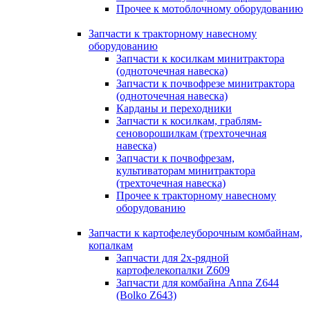
Прочее к мотоблочному оборудованию
Запчасти к тракторному навесному
оборудованию
Запчасти к косилкам минитрактора
(одноточечная навеска)
Запчасти к почвофрезе минитрактора
(одноточечная навеска)
Карданы и переходники
Запчасти к косилкам, граблям-
сеноворошилкам (трехточечная
навеска)
Запчасти к почвофрезам,
культиваторам минитрактора
(трехточечная навеска)
Прочее к тракторному навесному
оборудованию
Запчасти к картофелеуборочным комбайнам,
копалкам
Запчасти для 2х-рядной
картофелекопалки Z609
Запчасти для комбайна Anna Z644
(Bolko Z643)