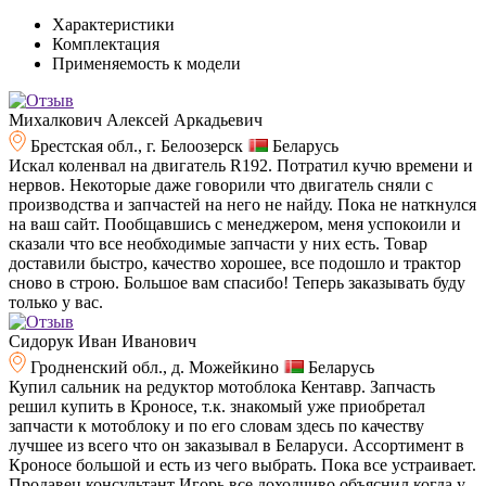
Характеристики
Комплектация
Применяемость к модели
Михалкович Алексей Аркадьевич
Брестская обл., г. Белоозерск
Беларусь
Искал коленвал на двигатель R192. Потратил кучю времени и
нервов. Некоторые даже говорили что двигатель сняли с
производства и запчастей на него не найду. Пока не наткнулся
на ваш сайт. Пообщавшись с менеджером, меня успокоили и
сказали что все необходимые запчасти у них есть. Товар
доставили быстро, качество хорошее, все подошло и трактор
сново в строю. Большое вам спасибо! Теперь заказывать буду
только у вас.
Сидорук Иван Иванович
Гродненский обл., д. Можейкино
Беларусь
Купил сальник на редуктор мотоблока Кентавр. Запчасть
решил купить в Кроносе, т.к. знакомый уже приобретал
запчасти к мотоблоку и по его словам здесь по качеству
лучшее из всего что он заказывал в Беларуси. Ассортимент в
Кроносе большой и есть из чего выбрать. Пока все устраивает.
Продавец консультант Игорь все доходчиво объяснил когда у