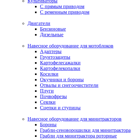
Культиваторы
С прямым приводом
С ременным приводом
Двигатели
Бензиновые
Дизельные
Навесное оборудование для мотоблоков
Адаптеры
Грунтозацепы
Картофелесажалки
Картофелекопалки
Косилки
Окучники и бороны
Отвалы и снегоочистители
Плуги
Почвофрезы
Сеялки
Сцепки и ступицы
Навесное оборудование для минитракторов
Бороны
Грабли-сеноворошилки для минитрактора
Грабли для минитрактора роторные