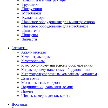
Тракторы и минитракторы
Грузовики
Погрузчики
Мотоблоки
Культиваторы
Навесное оборудование для минитракторов
Навесное оборудование для мотоблоков
Двигатели
Прицепы
Запчасти
Запчасти
Аккумуляторы
К минитракторам
К мотоблокам
К мотоблочному навесному оборудованию
К тракторному навесному оборудованию
К картофелеуборочным комбайнам, копалкам
Двигатели
Масла, смазки, жидкости
Подшипники, сальники, ремни
Прочее
Шины, камеры, диски, колёса
Доставка