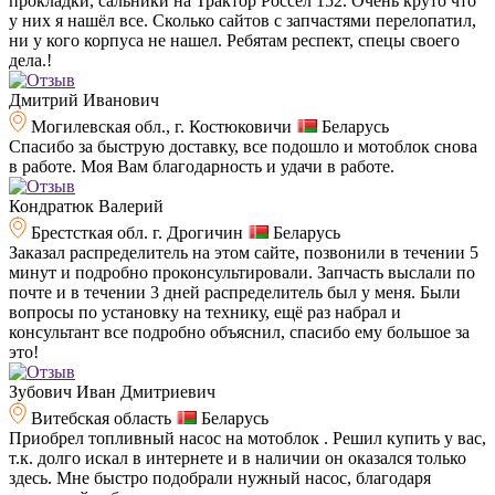
прокладки, сальники на Трактор Россел 152. Очень круто что
у них я нашёл все. Сколько сайтов с запчастями перелопатил,
ни у кого корпуса не нашел. Ребятам респект, спецы своего
дела.!
Дмитрий Иванович
Могилевская обл., г. Костюковичи
Беларусь
Спасибо за быструю доставку, все подошло и мотоблок снова
в работе. Моя Вам благодарность и удачи в работе.
Кондратюк Валерий
Брестсткая обл. г. Дрогичин
Беларусь
Заказал распределитель на этом сайте, позвонили в течении 5
минут и подробно проконсультировали. Запчасть выслали по
почте и в течении 3 дней распределитель был у меня. Были
вопросы по установку на технику, ещё раз набрал и
консультант все подробно объяснил, спасибо ему большое за
это!
Зубович Иван Дмитриевич
Витебская область
Беларусь
Приобрел топливный насос на мотоблок . Решил купить у вас,
т.к. долго искал в интернете и в наличии он оказался только
здесь. Мне быстро подобрали нужный насос, благодаря