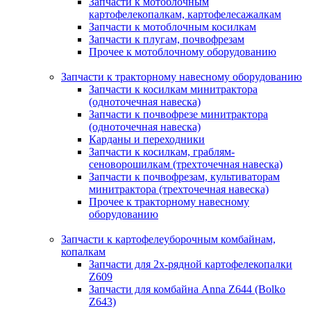
Запчасти к мотоблочным
картофелекопалкам, картофелесажалкам
Запчасти к мотоблочным косилкам
Запчасти к плугам, почвофрезам
Прочее к мотоблочному оборудованию
Запчасти к тракторному навесному оборудованию
Запчасти к косилкам минитрактора
(одноточечная навеска)
Запчасти к почвофрезе минитрактора
(одноточечная навеска)
Карданы и переходники
Запчасти к косилкам, граблям-
сеноворошилкам (трехточечная навеска)
Запчасти к почвофрезам, культиваторам
минитрактора (трехточечная навеска)
Прочее к тракторному навесному
оборудованию
Запчасти к картофелеуборочным комбайнам,
копалкам
Запчасти для 2х-рядной картофелекопалки
Z609
Запчасти для комбайна Anna Z644 (Bolko
Z643)