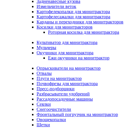
Задненавесные кузова
Измельчители веток
Картофелекопалки для минитрактора
Картофелесажалки для минитрактора
Карданы и переходники для минитракторов
Косилки для минитракторов
Роторная косилка для минитрактора
Культиватор для минитрактора
Мульчеры
Окучники для минитрактора
Ежи окучники на минитрактор
Опрыскиватели на минитрактор
Отвалы
Плуги на минитрактор
Почвофрезы для минитрактора
Пресс-подборщики
Разбрасыватели удобрений
Рассадопосадочные машины
Сеялки
Снегоочистители
Фронтальный погрузчик на минитрактор
Овощекопалки
Щетки