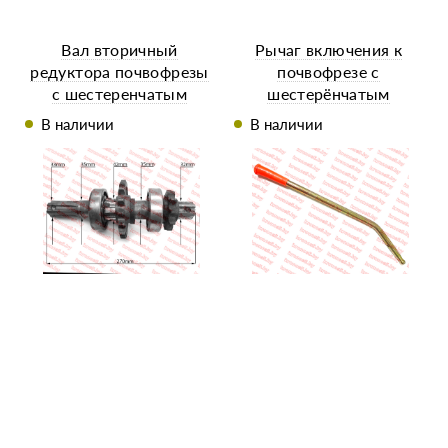
Вал вторичный
Рычаг включения к
редуктора почвофрезы
почвофрезе с
с шестеренчатым
шестерёнчатым
приводом в сборе Z-6 L-
приводом
В наличии
В наличии
270 мм