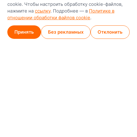
cookie. Чтобы настроить обработку cookie-файлов,
8-й Путепроводный переулок, 5
нажмите на
ссылку
. Подробнее — в
Политике в
отношении обработки файлов cookie
.
GPS
53.924752, 27.489820
Карта проезда
Принять
Без рекламных
Отклонить
Минск (магазин)
1
/
2