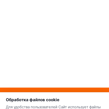
о нас
Наш склад-магазин:
Обработка файлов cookie
Минск
Для удобства пользователей Сайт использует файлы