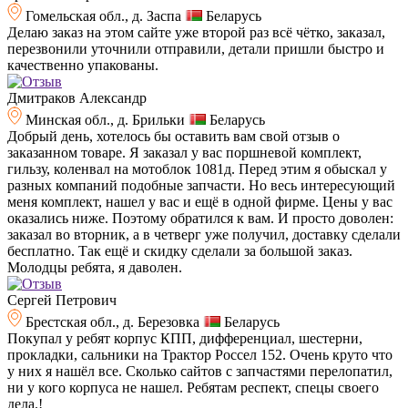
Гомельская обл., д. Заспа
Беларусь
Делаю заказ на этом сайте уже второй раз всё чётко, заказал,
перезвонили уточнили отправили, детали пришли быстро и
качественно упакованы.
Дмитраков Александр
Минская обл., д. Брильки
Беларусь
Добрый день, хотелось бы оставить вам свой отзыв о
заказанном товаре. Я заказал у вас поршневой комплект,
гильзу, коленвал на мотоблок 1081д. Перед этим я обыскал у
разных компаний подобные запчасти. Но весь интересующий
меня комплект, нашел у вас и ещё в одной фирме. Цены у вас
оказались ниже. Поэтому обратился к вам. И просто доволен:
заказал во вторник, а в четверг уже получил, доставку сделали
бесплатно. Так ещё и скидку сделали за большой заказ.
Молодцы ребята, я даволен.
Сергей Петрович
Брестская обл., д. Березовка
Беларусь
Покупал у ребят корпус КПП, дифференциал, шестерни,
прокладки, сальники на Трактор Россел 152. Очень круто что
у них я нашёл все. Сколько сайтов с запчастями перелопатил,
ни у кого корпуса не нашел. Ребятам респект, спецы своего
дела.!