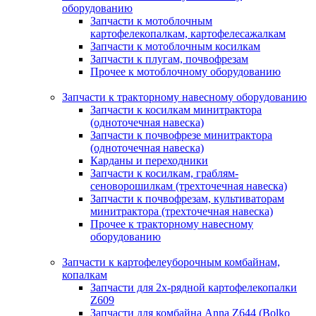
оборудованию
Запчасти к мотоблочным
картофелекопалкам, картофелесажалкам
Запчасти к мотоблочным косилкам
Запчасти к плугам, почвофрезам
Прочее к мотоблочному оборудованию
Запчасти к тракторному навесному оборудованию
Запчасти к косилкам минитрактора
(одноточечная навеска)
Запчасти к почвофрезе минитрактора
(одноточечная навеска)
Карданы и переходники
Запчасти к косилкам, граблям-
сеноворошилкам (трехточечная навеска)
Запчасти к почвофрезам, культиваторам
минитрактора (трехточечная навеска)
Прочее к тракторному навесному
оборудованию
Запчасти к картофелеуборочным комбайнам,
копалкам
Запчасти для 2х-рядной картофелекопалки
Z609
Запчасти для комбайна Anna Z644 (Bolko