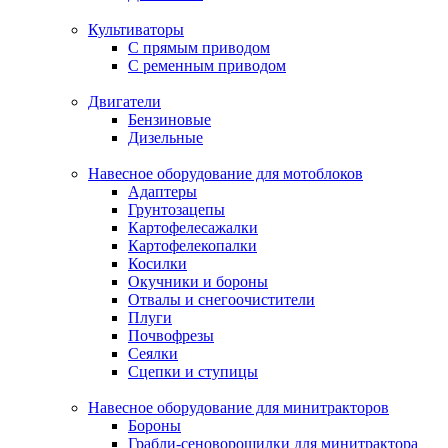
Культиваторы
С прямым приводом
С ременным приводом
Двигатели
Бензиновые
Дизельные
Навесное оборудование для мотоблоков
Адаптеры
Грунтозацепы
Картофелесажалки
Картофелекопалки
Косилки
Окучники и бороны
Отвалы и снегоочистители
Плуги
Почвофрезы
Сеялки
Сцепки и ступицы
Навесное оборудование для минитракторов
Бороны
Грабли-сеноворошилки для минитрактора