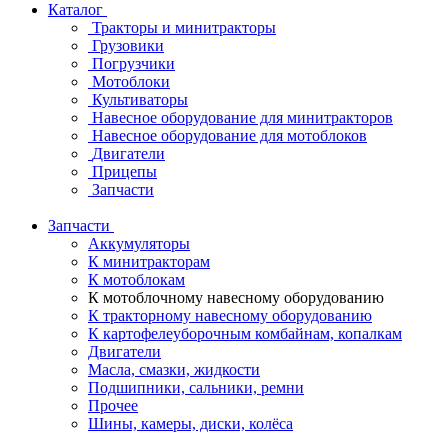
Каталог
Тракторы и минитракторы
Грузовики
Погрузчики
Мотоблоки
Культиваторы
Навесное оборудование для минитракторов
Навесное оборудование для мотоблоков
Двигатели
Прицепы
Запчасти
Запчасти
Аккумуляторы
К минитракторам
К мотоблокам
К мотоблочному навесному оборудованию
К тракторному навесному оборудованию
К картофелеуборочным комбайнам, копалкам
Двигатели
Масла, смазки, жидкости
Подшипники, сальники, ремни
Прочее
Шины, камеры, диски, колёса