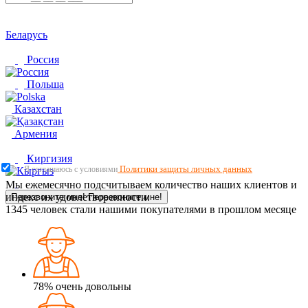
Беларусь
Россия
Польша
Казахстан
Армения
Киргизия
Политики защиты личных данных
Я соглашаюсь с условиями
Мы ежемесячно подсчитываем количество наших клиентов и
индекс их удовлетворенности.
Перезвоните мне!
Перезвоните мне!
1345
человек стали нашими покупателями в прошлом месяце
78%
очень довольны