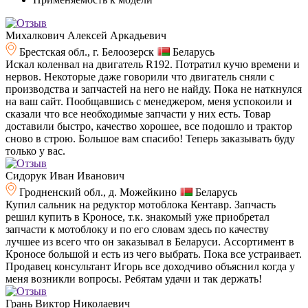
Михалкович Алексей Аркадьевич
Брестская обл., г. Белоозерск
Беларусь
Искал коленвал на двигатель R192. Потратил кучю времени и
нервов. Некоторые даже говорили что двигатель сняли с
производства и запчастей на него не найду. Пока не наткнулся
на ваш сайт. Пообщавшись с менеджером, меня успокоили и
сказали что все необходимые запчасти у них есть. Товар
доставили быстро, качество хорошее, все подошло и трактор
сново в строю. Большое вам спасибо! Теперь заказывать буду
только у вас.
Сидорук Иван Иванович
Гродненский обл., д. Можейкино
Беларусь
Купил сальник на редуктор мотоблока Кентавр. Запчасть
решил купить в Кроносе, т.к. знакомый уже приобретал
запчасти к мотоблоку и по его словам здесь по качеству
лучшее из всего что он заказывал в Беларуси. Ассортимент в
Кроносе большой и есть из чего выбрать. Пока все устраивает.
Продавец консультант Игорь все доходчиво объяснил когда у
меня возникли вопросы. Ребятам удачи и так держать!
Грань Виктор Николаевич