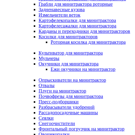
Грабли для минитрактора роторные
Задненавесные кузова
Измельчители веток
Картофелекопалки для минитрактора
Картофелесажалки для минитрактора
Карданы и переходники для минитракторов
Косилки для минитракторов
Роторная косилка для минитрактора
Культиватор для минитрактора
Мульчеры
Окучники для минитрактора
Ежи окучники на минитрактор
Опрыскиватели на минитрактор
Отвалы
Плуги на минитрактор
Почвофрезы для минитрактора
Пресс-подборщики
Разбрасыватели удобрений
Рассадопосадочные машины
Сеялки
Снегоочистители
Фронтальный погрузчик на минитрактор
Овощекопалки