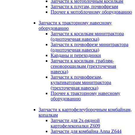
Запчасти к мотоблочным косилкам
Запчасти к плугам, почвофрезам
Прочее к мотоблочному оборудованию
Запчасти к тракторному навесному
оборудованию
Запчасти к косилкам минитрактора
(одноточечная навеска)
Запчасти к почвофрезе минитрактора
(одноточечная навеска)
Карданы и переходники
Запчасти к косилкам, граблям-
сеноворошилкам (трехточечная
навеска)
Запчасти к почвофрезам,
культиваторам минитрактора
(трехточечная навеска)
Прочее к тракторному навесному
оборудованию
Запчасти к картофелеуборочным комбайнам,
копалкам
Запчасти для 2х-рядной
картофелекопалки Z609
Запчасти для комбайна Anna Z644