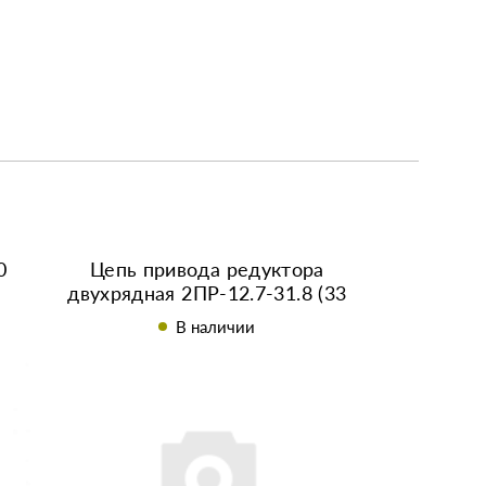
0
Цепь привода редуктора
двухрядная 2ПР-12.7-31.8 (33
звена + замок)
В наличии