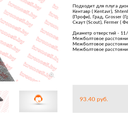
Подходит для плуга диз
Запчасти
Прочее
Кентавр ( Kentavr), Shtenl
(Профи), Град, Grosser (Г
Шины, кам
Скаут (Scout), Fermer ( Ф
Диаметр отверстий - 11
Межболтовое расстояние
Межболтовое расстояние
Межболтовое расстояние
93.40 руб.