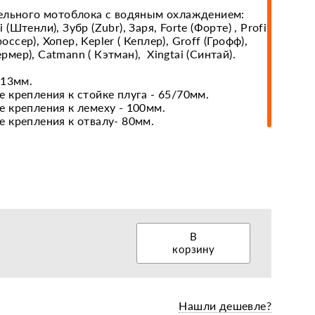
ельного мотоблока с водяным охлаждением:
i (Штенли), Зубр (Zubr), Заря, Forte (Форте) , Profi
россер), Хопер, Kepler ( Кеплер), Groff (Грофф),
еры, диски, колёса
ермер), Catmann ( Кэтман), Xingtai (Синтай).
/13мм.
 крепления к стойке плуга - 65/70мм.
 крепления к лемеху - 100мм.
 крепления к отвалу- 80мм.
В
корзину
Нашли дешевле?