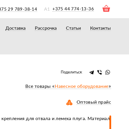
А1
+375 44 774-13-36
375 29 789-38-14
Доставка
Рассрочка
Статьи
Контакты
ры
торы
акторам
окам
очному навесному оборудованию
Поделиться:
рному навесному оборудованию
Все товары «
Навесное оборудование
»
 для минитракторов
елеуборочным комбайнам, копалкам
Оптовый прайс
 для мотоблоков
и
мазки, жидкости
 крепления для отвала и лемеха плуга. Материал
ки, сальники, ремни