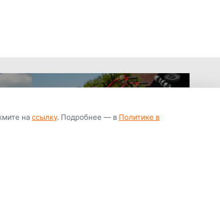
ажмите на
ссылку
. Подробнее — в
Политике в
апчастей всегда
Гарантия низкой
Цены от завод
ичии
цены
производител
Youtube
Instagram
OK
Facebook
ВК
Tiktok
Viber
Telegram
Часто задаваемые вопросы
Почему покупают у нас