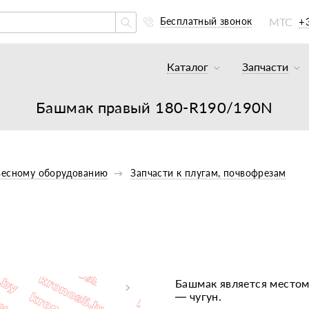
МТС
+
Бесплатный звонок
Каталог
Запчасти
Тракторы и минитракто
Аккумуля
Башмак правый 180-R190/190N
Грузовики
К минитр
Погрузчики
К мотобл
Мотоблоки
К мотобл
весному оборудованию
Запчасти к плугам, почвофрезам
Культиваторы
К тракто
Навесное оборудование
К картоф
Навесное оборудование
Двигател
Двигатели
Масла, с
Башмак является местом
— чугун.
Прицепы
Подшипни