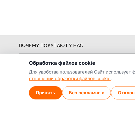
о нас
ПОЧЕМУ ПОКУПАЮТ У НАС
Обработка файлов cookie
Для удобства пользователей Сайт использует 
отношении обработки файлов cookie
.
Предпродажная
й
Цены от заводов-
подготовка и
Принять
Без рекламных
Отклон
производителей
обкатка
Наши контакты:
Наши магазины
Минск (магазин)
+375 29 789-38-14
МТС
9:00–18:00, ежедн
+375 44 774-13-36
А1