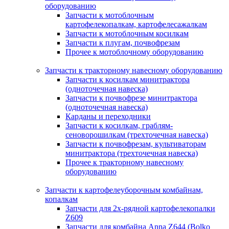
оборудованию
Запчасти к мотоблочным
картофелекопалкам, картофелесажалкам
Запчасти к мотоблочным косилкам
Запчасти к плугам, почвофрезам
Прочее к мотоблочному оборудованию
Запчасти к тракторному навесному оборудованию
Запчасти к косилкам минитрактора
(одноточечная навеска)
Запчасти к почвофрезе минитрактора
(одноточечная навеска)
Карданы и переходники
Запчасти к косилкам, граблям-
сеноворошилкам (трехточечная навеска)
Запчасти к почвофрезам, культиваторам
минитрактора (трехточечная навеска)
Прочее к тракторному навесному
оборудованию
Запчасти к картофелеуборочным комбайнам,
копалкам
Запчасти для 2х-рядной картофелекопалки
Z609
Запчасти для комбайна Anna Z644 (Bolko