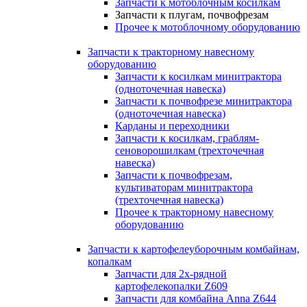
Запчасти к мотоблочным косилкам
Запчасти к плугам, почвофрезам
Прочее к мотоблочному оборудованию
Запчасти к тракторному навесному
оборудованию
Запчасти к косилкам минитрактора
(одноточечная навеска)
Запчасти к почвофрезе минитрактора
(одноточечная навеска)
Карданы и переходники
Запчасти к косилкам, граблям-
сеноворошилкам (трехточечная
навеска)
Запчасти к почвофрезам,
культиваторам минитрактора
(трехточечная навеска)
Прочее к тракторному навесному
оборудованию
Запчасти к картофелеуборочным комбайнам,
копалкам
Запчасти для 2х-рядной
картофелекопалки Z609
Запчасти для комбайна Anna Z644