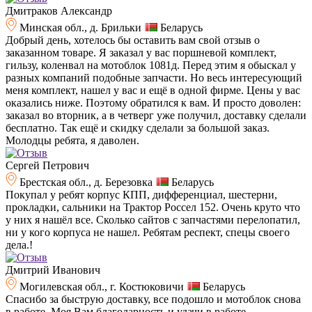
Дмитраков Александр
Минская обл., д. Брильки
Беларусь
Добрый день, хотелось бы оставить вам свой отзыв о
заказанном товаре. Я заказал у вас поршневой комплект,
гильзу, коленвал на мотоблок 1081д. Перед этим я обыскал у
разных компаний подобные запчасти. Но весь интересующий
меня комплект, нашел у вас и ещё в одной фирме. Цены у вас
оказались ниже. Поэтому обратился к вам. И просто доволен:
заказал во вторник, а в четверг уже получил, доставку сделали
бесплатно. Так ещё и скидку сделали за большой заказ.
Молодцы ребята, я даволен.
Сергей Петрович
Брестская обл., д. Березовка
Беларусь
Покупал у ребят корпус КПП, дифференциал, шестерни,
прокладки, сальники на Трактор Россел 152. Очень круто что
у них я нашёл все. Сколько сайтов с запчастями перелопатил,
ни у кого корпуса не нашел. Ребятам респект, спецы своего
дела.!
Дмитрий Иванович
Могилевская обл., г. Костюковичи
Беларусь
Спасибо за быструю доставку, все подошло и мотоблок снова
в работе. Моя Вам благодарность и удачи в работе.