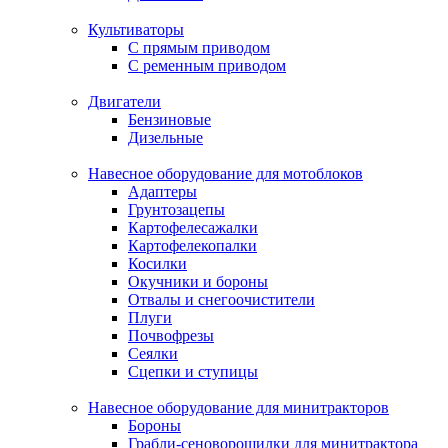
Культиваторы
С прямым приводом
С ременным приводом
Двигатели
Бензиновые
Дизельные
Навесное оборудование для мотоблоков
Адаптеры
Грунтозацепы
Картофелесажалки
Картофелекопалки
Косилки
Окучники и бороны
Отвалы и снегоочистители
Плуги
Почвофрезы
Сеялки
Сцепки и ступицы
Навесное оборудование для минитракторов
Бороны
Грабли-сеноворошилки для минитрактора