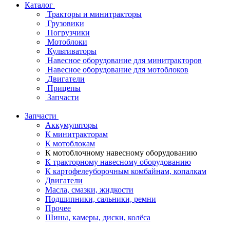
Каталог
Тракторы и минитракторы
Грузовики
Погрузчики
Мотоблоки
Культиваторы
Навесное оборудование для минитракторов
Навесное оборудование для мотоблоков
Двигатели
Прицепы
Запчасти
Запчасти
Аккумуляторы
К минитракторам
К мотоблокам
К мотоблочному навесному оборудованию
К тракторному навесному оборудованию
К картофелеуборочным комбайнам, копалкам
Двигатели
Масла, смазки, жидкости
Подшипники, сальники, ремни
Прочее
Шины, камеры, диски, колёса