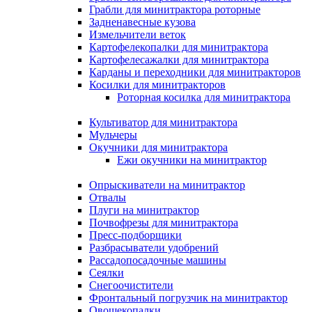
Грабли для минитрактора роторные
Задненавесные кузова
Измельчители веток
Картофелекопалки для минитрактора
Картофелесажалки для минитрактора
Карданы и переходники для минитракторов
Косилки для минитракторов
Роторная косилка для минитрактора
Культиватор для минитрактора
Мульчеры
Окучники для минитрактора
Ежи окучники на минитрактор
Опрыскиватели на минитрактор
Отвалы
Плуги на минитрактор
Почвофрезы для минитрактора
Пресс-подборщики
Разбрасыватели удобрений
Рассадопосадочные машины
Сеялки
Снегоочистители
Фронтальный погрузчик на минитрактор
Овощекопалки