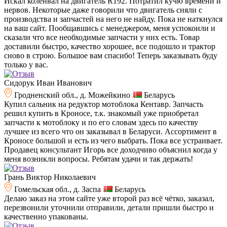
Искал коленвал на двигатель R192. Потратил кучю времени и
нервов. Некоторые даже говорили что двигатель сняли с
производства и запчастей на него не найду. Пока не наткнулся
на ваш сайт. Пообщавшись с менеджером, меня успокоили и
сказали что все необходимые запчасти у них есть. Товар
доставили быстро, качество хорошее, все подошло и трактор
сново в строю. Большое вам спасибо! Теперь заказывать буду
только у вас.
Сидорук Иван Иванович
Гродненский обл., д. Можейкино
Беларусь
Купил сальник на редуктор мотоблока Кентавр. Запчасть
решил купить в Кроносе, т.к. знакомый уже приобретал
запчасти к мотоблоку и по его словам здесь по качеству
лучшее из всего что он заказывал в Беларуси. Ассортимент в
Кроносе большой и есть из чего выбрать. Пока все устраивает.
Продавец консультант Игорь все доходчиво объяснил когда у
меня возникли вопросы. Ребятам удачи и так держать!
Грань Виктор Николаевич
Гомельская обл., д. Заспа
Беларусь
Делаю заказ на этом сайте уже второй раз всё чётко, заказал,
перезвонили уточнили отправили, детали пришли быстро и
качественно упакованы.