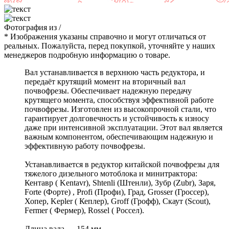
Фотография
из
/
* Изображения указаны справочно и могут отличаться от
реальных. Пожалуйста, перед покупкой, уточняйте у наших
менеджеров подробную информацию о товаре.
Вал устанавливается в верхнюю часть редуктора, и
передаёт крутящий момент на вторичный вал
почвофрезы. Обеспечивает надежную передачу
крутящего момента, способствуя эффективной работе
почвофрезы. Изготовлен из высокопрочной стали, что
гарантирует долговечность и устойчивость к износу
даже при интенсивной эксплуатации. Этот вал является
важным компонентом, обеспечивающим надежную и
эффективную работу почвофрезы.
Устанавливается в редуктор китайской почвофрезы для
тяжелого дизельного мотоблока и минитрактора:
Кентавр ( Kentavr), Shtenli (Штенли), Зубр (Zubr), Заря,
Forte (Форте) , Profi (Профи), Град, Grosser (Гроссер),
Хопер, Kepler ( Кеплер), Groff (Грофф), Скаут (Scout),
Fermer ( Фермер), Rossel ( Россел).
Длина вала — 154 мм.