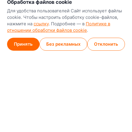
Обработка файлов cookie
Минск
Для удобства пользователей Сайт использует файлы
8-й Путепроводный переулок, 5
cookie. Чтобы настроить обработку cookie-файлов,
нажмите на
ссылку
. Подробнее — в
Политике в
GPS
53.924752, 27.489820
отношении обработки файлов cookie
.
Карта проезда
Принять
Без рекламных
Отклонить
Минск (магазин)
1
/
2