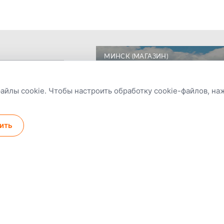
МИНСК (МАГАЗИН)
файлы cookie. Чтобы настроить обработку cookie-файлов, н
Оплата после
Скидки на повторные
95% з
ить
получения заказа
покупки
в нал
Фотография
1
из
2
:
евно
й