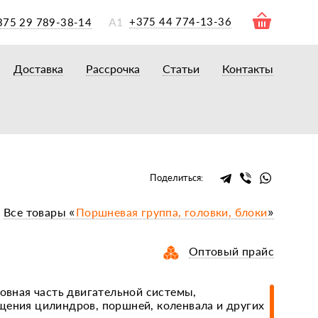
А1
+375 44 774-13-36
375 29 789-38-14
Доставка
Рассрочка
Статьи
Контакты
ры
торы
акторам
окам
очному навесному оборудованию
Поделиться:
рному навесному оборудованию
Все товары «
Поршневая группа, головки, блоки
»
 для минитракторов
елеуборочным комбайнам, копалкам
Оптовый прайс
 для мотоблоков
и
мазки, жидкости
новная часть двигательной системы,
щения цилиндров, поршней, коленвала и других
ки, сальники, ремни