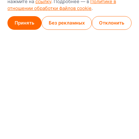
нажмите на
ссылку
. Подробнее — в
Политике в
GPS
53.924752, 27.489820
отношении обработки файлов cookie
.
Карта проезда
Принять
Без рекламных
Отклонить
Минск (магазин)
1
/
2