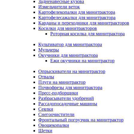
Задненавесные кузова
Измельчители веток
Картофелекопалки для минитрактора
Картофелесажалки для минитрактора
Карданы и переходники для минитракторов
Косилки для минитракторов
Роторная косилка для минитрактора
Культиватор для минитрактора
Мульчеры
Окучники для минитрактора
Ежи окучники на минитрактор
Опрыскиватели на минитрактор
Отвалы
Плуги на минитрактор
Почвофрезы для минитрактора
Пресс-подборщики
Разбрасыватели удобрений
Рассадопосадочные машины
Сеялки
Снегоочистители
Фронтальный погрузчик на минитрактор
Овощекопалки
Щетки