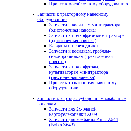
Прочее к мотоблочному оборудованию
Запчасти к тракторному навесному
оборудованию
Запчасти к косилкам минитрактора
(одноточечная навеска)
Запчасти к почвофрезе минитрактора
(одноточечная навеска)
Карданы и переходники
Запчасти к косилкам, граблям-
сеноворошилкам (трехточечная
навеска)
Запчасти к почвофрезам,
культиваторам минитрактора
(трехточечная навеска)
Прочее к тракторному навесному
оборудованию
Запчасти к картофелеуборочным комбайнам,
копалкам
Запчасти для 2х-рядной
картофелекопалки Z609
Запчасти для комбайна Anna Z644
(Bolko Z643)