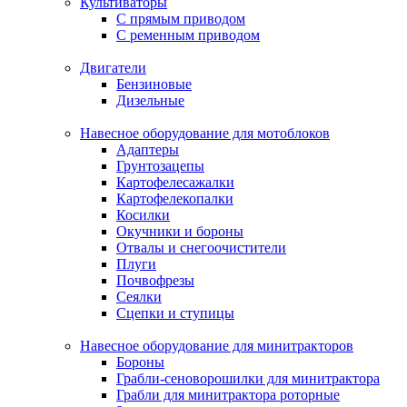
Культиваторы
С прямым приводом
С ременным приводом
Двигатели
Бензиновые
Дизельные
Навесное оборудование для мотоблоков
Адаптеры
Грунтозацепы
Картофелесажалки
Картофелекопалки
Косилки
Окучники и бороны
Отвалы и снегоочистители
Плуги
Почвофрезы
Сеялки
Сцепки и ступицы
Навесное оборудование для минитракторов
Бороны
Грабли-сеноворошилки для минитрактора
Грабли для минитрактора роторные