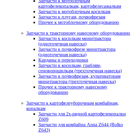
Запчасти к мотоблочным
картофелекопалкам, картофелесажалкам
Запчасти к мотоблочным косилкам
Запчасти к плугам, почвофрезам
Прочее к мотоблочному оборудованию
Запчасти к тракторному навесному оборудованию
Запчасти к косилкам минитрактора
(одноточечная навеска)
Запчасти к почвофрезе минитрактора
(одноточечная навеска)
Карданы и переходники
Запчасти к косилкам, граблям-
сеноворошилкам (трехточечная навеска)
Запчасти к почвофрезам, культиваторам
минитрактора (трехточечная навеска)
Прочее к тракторному навесному
оборудованию
Запчасти к картофелеуборочным комбайнам,
копалкам
Запчасти для 2х-рядной картофелекопалки
Z609
Запчасти для комбайна Anna Z644 (Bolko
Z643)