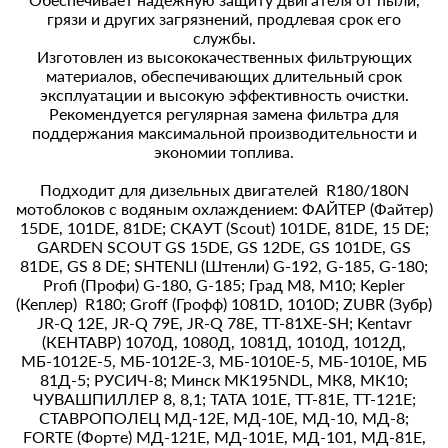
грязи и других загрязнений, продлевая срок его
службы.
Изготовлен из высококачественных фильтрующих
материалов, обеспечивающих длительный срок
эксплуатации и высокую эффективность очистки.
Рекомендуется регулярная замена фильтра для
поддержания максимальной производительности и
экономии топлива.
Подходит для дизельных двигателей R180/180N
мотоблоков с водяным охлаждением: ФАЙТЕР (Файтер)
15DЕ, 101DЕ, 81DЕ; СКАУТ (Scout) 101DЕ, 81DЕ, 15 DE;
GАRDЕN SСОUТ GS 15DЕ, GS 12DЕ, GS 101DЕ, GS
81DЕ, GS 8 DE; SНТЕNLI (Штенли) G-192, G-185, G-180;
Profi (Профи) G-180, G-185; Град М8, М10; Kepler
(Кеплер) R180; Groff (Грофф) 1081D, 1010D; ZUВR (Зубр)
JR-Q 12Е, JR-Q 79Е, JR-Q 78Е, ТТ-81ХЕ-SН; Kentavr
(КЕНТАВР) 1070Д, 1080Д, 1081Д, 1010Д, 1012Д,
МБ-1012Е-5, МБ-1012Е-3, МБ-1010Е-5, МБ-1010Е, МБ
81Д-5; РУСИЧ-8; Минск MK195NDL, МК8, МК10;
ЧУВАШПИЛЛЕР 8, 8,1; ТАТА 101Е, ТТ-81Е, ТТ-121Е;
СТАВРОПОЛЕЦ МД-12Е, МД-10Е, МД-10, МД-8;
FОRТЕ (Форте) МД-121Е, МД-101Е, МД-101, МД-81Е,