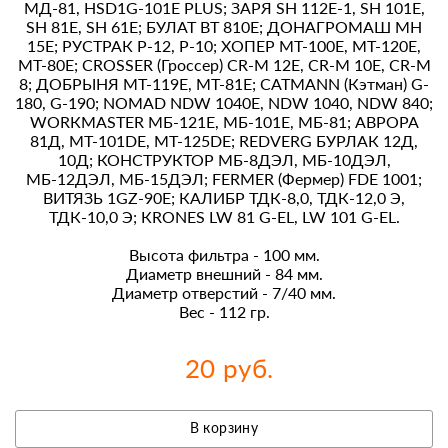
МД-81, HSD1G-101Е PLUS; ЗАРЯ SН 112Е-1, SН 101Е,
SН 81Е, SН 61Е; БУЛАТ ВТ 810Е; ДОНАГРОМАШ МН
15Е; РУСТРАК Р-12, Р-10; ХОПЕР МТ-100Е, МТ-120Е,
МТ-80Е; СRОSSЕR (Гроссер) СR-М 12Е, СR-М 10Е, СR-М
8; ДОБРЫНЯ МТ-119Е, МТ-81Е; САТМАNN (Кэтман) G-
180, G-190; NОМАD NDW 1040Е, NDW 1040, NDW 840;
WОRКМАSТЕR МБ-121Е, МБ-101Е, МБ-81; АВРОРА
81Д, МТ-101DЕ, МТ-125DЕ; RЕDVЕRG БУРЛАК 12Д,
10Д; КОНСТРУКТОР МБ-8ДЭЛ, МБ-10ДЭЛ,
МБ-12ДЭЛ, МБ-15ДЭЛ; FЕRМЕR (Фермер) FDЕ 1001;
ВИТЯЗЬ 1GZ-90Е; КАЛИБР ТДК-8,0, ТДК-12,0 Э,
ТДК-10,0 Э; КRОNЕS LW 81 G-ЕL, LW 101 G-ЕL.
Высота фильтра - 100 мм.
Диаметр внешний - 84 мм.
Диаметр отверстий - 7/40 мм.
Вес - 112 гр.
20 руб.
В корзину