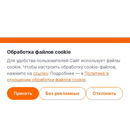
о нас
Наш склад-магазин:
Обработка файлов cookie
Минск
Для удобства пользователей Сайт использует файлы
cookie. Чтобы настроить обработку cookie-файлов,
8-й Путепроводный переулок, 5
нажмите на
ссылку
. Подробнее — в
Политике в
отношении обработки файлов cookie
.
GPS
53.924752, 27.489820
Карта проезда
Принять
Без рекламных
Отклонить