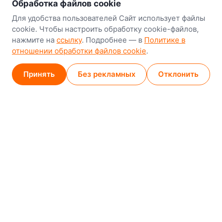
Обработка файлов cookie
Минск
Для удобства пользователей Сайт использует файлы
8-й Путепроводный переулок, 5
cookie. Чтобы настроить обработку cookie-файлов,
нажмите на
ссылку
. Подробнее — в
Политике в
GPS
53.924752, 27.489820
отношении обработки файлов cookie
.
Карта проезда
Принять
Без рекламных
Отклонить
Минск (магазин)
1
/
2