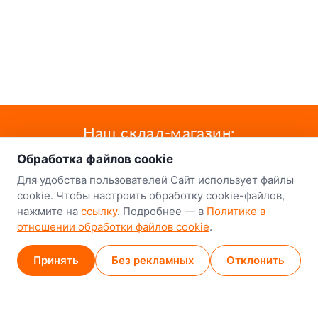
о нас
Наш склад-магазин:
Обработка файлов cookie
Минск
Для удобства пользователей Сайт использует файлы
8-й Путепроводный переулок, 5
cookie. Чтобы настроить обработку cookie-файлов,
нажмите на
ссылку
. Подробнее — в
Политике в
GPS
53.924752, 27.489820
отношении обработки файлов cookie
.
Карта проезда
Принять
Без рекламных
Отклонить