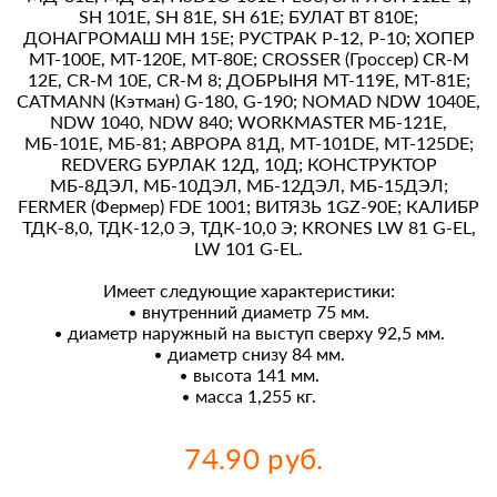
SН 101Е, SН 81Е, SН 61Е; БУЛАТ ВТ 810Е;
ДОНАГРОМАШ МН 15Е; РУСТРАК Р-12, Р-10; ХОПЕР
МТ-100Е, МТ-120Е, МТ-80Е; СRОSSЕR (Гроссер) СR-М
12Е, СR-М 10Е, СR-М 8; ДОБРЫНЯ МТ-119Е, МТ-81Е;
САТМАNN (Кэтман) G-180, G-190; NОМАD NDW 1040Е,
NDW 1040, NDW 840; WОRКМАSТЕR МБ-121Е,
МБ-101Е, МБ-81; АВРОРА 81Д, МТ-101DЕ, МТ-125DЕ;
RЕDVЕRG БУРЛАК 12Д, 10Д; КОНСТРУКТОР
МБ-8ДЭЛ, МБ-10ДЭЛ, МБ-12ДЭЛ, МБ-15ДЭЛ;
FЕRМЕR (Фермер) FDЕ 1001; ВИТЯЗЬ 1GZ-90Е; КАЛИБР
ТДК-8,0, ТДК-12,0 Э, ТДК-10,0 Э; КRОNЕS LW 81 G-ЕL,
LW 101 G-ЕL.
Имеет следующие характеристики:
• внутренний диаметр 75 мм.
• диаметр наружный на выступ сверху 92,5 мм.
• диаметр снизу 84 мм.
• высота 141 мм.
• масса 1,255 кг.
74.90 руб.