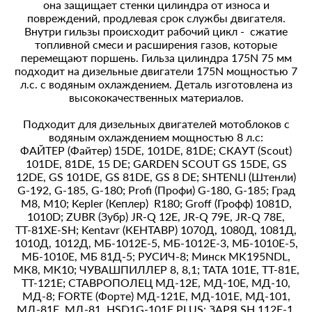
она защищает стенки цилиндра от износа и
повреждений, продлевая срок службы двигателя.
Внутри гильзы происходит рабочий цикл - сжатие
топливной смеси и расширения газов, которые
перемещают поршень. Гильза цилиндра 175N 75 мм
подходит на дизельные двигатели 175N мощностью 7
л.с. с водяным охлаждением. Деталь изготовлена из
высококачественных материалов.
Подходит для дизельных двигателей мотоблоков с
водяным охлаждением мощностью 8 л.с:
ФАЙТЕР (Файтер) 15DЕ, 101DЕ, 81DЕ; СКАУТ (Scout)
101DЕ, 81DЕ, 15 DE; GАRDЕN SСОUТ GS 15DЕ, GS
12DЕ, GS 101DЕ, GS 81DЕ, GS 8 DE; SНТЕNLI (Штенли)
G-192, G-185, G-180; Profi (Профи) G-180, G-185; Град
М8, М10; Kepler (Кеплер) R180; Groff (Грофф) 1081D,
1010D; ZUВR (Зубр) JR-Q 12Е, JR-Q 79Е, JR-Q 78Е,
ТТ-81ХЕ-SН; Kentavr (КЕНТАВР) 1070Д, 1080Д, 1081Д,
1010Д, 1012Д, МБ-1012Е-5, МБ-1012Е-3, МБ-1010Е-5,
МБ-1010Е, МБ 81Д-5; РУСИЧ-8; Минск MK195NDL,
МК8, МК10; ЧУВАШПИЛЛЕР 8, 8,1; ТАТА 101Е, ТТ-81Е,
ТТ-121Е; СТАВРОПОЛЕЦ МД-12Е, МД-10Е, МД-10,
МД-8; FОRТЕ (Форте) МД-121Е, МД-101Е, МД-101,
МД-81Е, МД-81, HSD1G-101Е PLUS; ЗАРЯ SН 112Е-1,