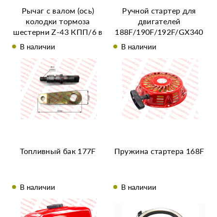
Рычаг с валом (ось)
Ручной стартер для
колодки тормоза
двигателей
шестерни Z-43 КПП/6 в
188F/190F/192F/GX340
сборе
/GX390/182F (13-18
В наличии
В наличии
л.с.)
Топливный бак 177F
Пружина стартера 168F
В наличии
В наличии